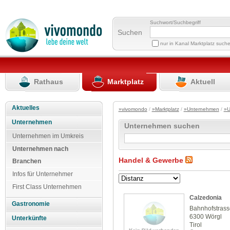
Suchwort/Suchbegriff
Suchen
nur in Kanal Marktplatz such
Rathaus
Marktplatz
Aktuell
Aktuelles
»vivomondo
/
»Marktplatz
/
»Unternehmen
/
»U
Unternehmen
Unternehmen suchen
Unternehmen im Umkreis
Unternehmen nach
Handel & Gewerbe
Branchen
Infos für Unternehmer
First Class Unternehmen
Calzedonia
Gastronomie
Bahnhofstrass
6300 Wörgl
Unterkünfte
Tirol