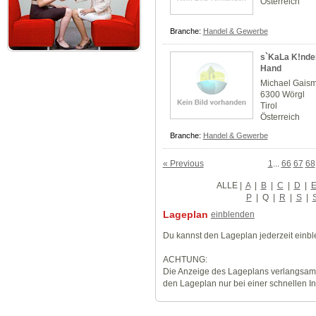
Österreich
Branche:
Handel & Gewerbe
s`KaLa K!nder
Hand
Michael Gaism
6300 Wörgl
Tirol
Österreich
Branche:
Handel & Gewerbe
« Previous
1
...
66
67
68
ALLE
|
A
|
B
|
C
|
D
|
P
|
Q
|
R
|
S
|
Lageplan
einblenden
Du kannst den Lageplan jederzeit einb
ACHTUNG:
Die Anzeige des Lageplans verlangsamt
den Lageplan nur bei einer schnellen I