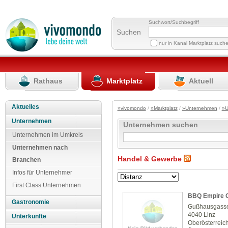
Suchwort/Suchbegriff
Suchen
nur in Kanal Marktplatz such
Rathaus
Marktplatz
Aktuell
Aktuelles
»vivomondo
/
»Marktplatz
/
»Unternehmen
/
»U
Unternehmen
Unternehmen suchen
Unternehmen im Umkreis
Unternehmen nach
Handel & Gewerbe
Branchen
Infos für Unternehmer
First Class Unternehmen
BBQ Empire
Gastronomie
Gußhausgass
4040 Linz
Unterkünfte
Oberösterreic