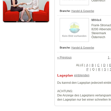
Österreich
Branche:
Handel & Gewerbe
MH4x4
Frank-Stronac
8200 Albersdo
Steiermark
Österreich
Branche:
Handel & Gewerbe
« Previous
1
.
ALLE
|
A
|
B
|
C
|
D
|
P
|
Q
|
R
|
S
|
Lageplan
einblenden
Du kannst den Lageplan jederzeit einb
ACHTUNG:
Die Anzeige des Lageplans verlangsamt
den Lageplan nur bei einer schnellen I