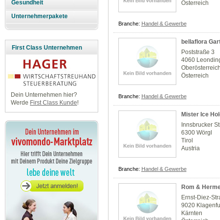
Gesundheit
Österreich
Unternehmerpakete
Branche:
Handel & Gewerbe
bellaflora Ga
First Class Unternehmen
Poststraße 3
4060 Leondin
Oberösterreic
Österreich
Dein Unternehmen hier?
Branche:
Handel & Gewerbe
Werde
First Class Kunde
!
Mister Ice H
Innsbrucker S
6300 Wörgl
Tirol
Austria
Branche:
Handel & Gewerbe
Rom & Herme
Ernst-Diez-St
9020 Klagenfu
Kärnten