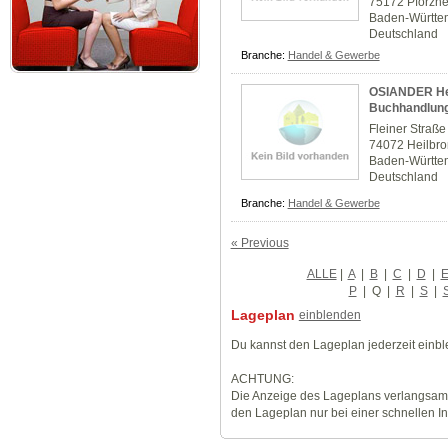
75172 Pforzh
Baden-Württe
Deutschland
Branche:
Handel & Gewerbe
OSIANDER Hei
Buchhandlun
Fleiner Straße
74072 Heilbr
Baden-Württe
Deutschland
Branche:
Handel & Gewerbe
« Previous
ALLE
|
A
|
B
|
C
|
D
|
P
|
Q
|
R
|
S
|
Lageplan
einblenden
Du kannst den Lageplan jederzeit einb
ACHTUNG:
Die Anzeige des Lageplans verlangsamt
den Lageplan nur bei einer schnellen I