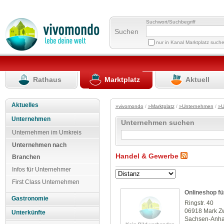
Suchwort/Suchbegriff
Suchen
nur in Kanal Marktplatz such
Rathaus
Marktplatz
Aktuell
Aktuelles
»vivomondo
/
»Marktplatz
/
»Unternehmen
/
»U
Unternehmen
Unternehmen suchen
Unternehmen im Umkreis
Unternehmen nach
Handel & Gewerbe
Branchen
Infos für Unternehmer
First Class Unternehmen
Onlineshop fü
Gastronomie
Ringstr. 40
06918 Mark Z
Unterkünfte
Sachsen-Anha