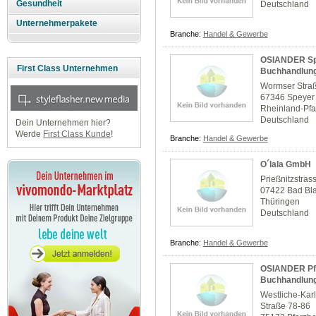
Gesundheit
Deutschland
Unternehmerpakete
Branche:
Handel & Gewerbe
OSIANDER Spe
First Class Unternehmen
Buchhandlun
Wormser Stra
67346 Speyer
Rheinland-Pfa
Deutschland
Dein Unternehmen hier?
Werde
First Class Kunde
!
Branche:
Handel & Gewerbe
O´lala GmbH
Prießnitzstras
07422 Bad Bl
Thüringen
Deutschland
Branche:
Handel & Gewerbe
OSIANDER Pfo
Buchhandlun
Westliche-Karl
Straße 78-86