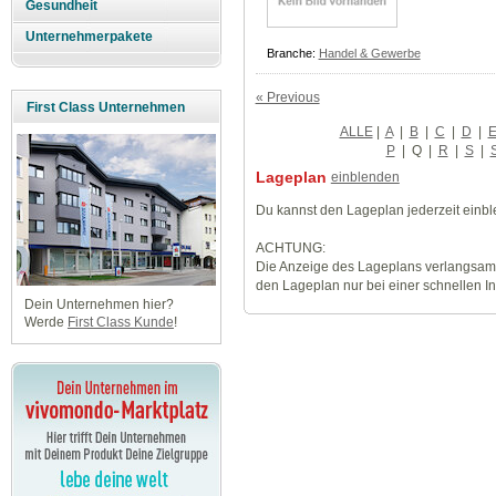
Gesundheit
Unternehmerpakete
Branche:
Handel & Gewerbe
« Previous
First Class Unternehmen
ALLE
|
A
|
B
|
C
|
D
|
P
|
Q
|
R
|
S
|
Lageplan
einblenden
Du kannst den Lageplan jederzeit einb
ACHTUNG:
Die Anzeige des Lageplans verlangsamt
den Lageplan nur bei einer schnellen I
Dein Unternehmen hier?
Werde
First Class Kunde
!