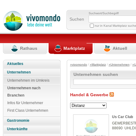
Suchwort/Suchbegriff
Suchen
nur in Kanal Marktplatz such
Rathaus
Marktplatz
Aktuell
Aktuelles
»vivomondo
/
»Marktplatz
/
»Unternehmen
/
»U
Unternehmen
Unternehmen suchen
Unternehmen im Umkreis
Unternehmen nach
Handel & Gewerbe
Branchen
Infos für Unternehmer
First Class Unternehmen
Us Car Club
Gastronomie
GEWERBEST
88690 UHLD
Unterkünfte