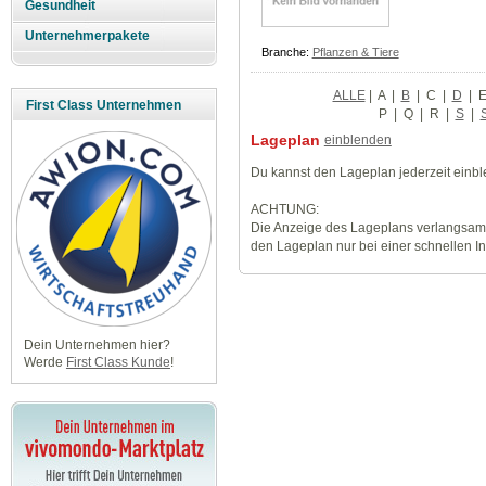
Gesundheit
Unternehmerpakete
Branche:
Pflanzen & Tiere
ALLE
|
A
|
B
|
C
|
D
|
First Class Unternehmen
P
|
Q
|
R
|
S
|
Lageplan
einblenden
Du kannst den Lageplan jederzeit einb
ACHTUNG:
Die Anzeige des Lageplans verlangsamt
den Lageplan nur bei einer schnellen I
Dein Unternehmen hier?
Werde
First Class Kunde
!