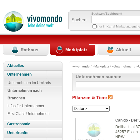
Suchwort/Suchbegriff
Suchen
nur in Kanal Marktplatz such
Rathaus
Marktplatz
Aktuell
Aktuelles
»vivomondo
/
»Marktplatz
/
»Unternehmen
/
»U
Unternehmen
Unternehmen suchen
Unternehmen im Umkreis
Unternehmen nach
Pflanzen & Tiere
Branchen
Infos für Unternehmer
First Class Unternehmen
Canido - Der
Gastronomie
Deilbachtal 3
45257 Essen
Unterkünfte
NRW