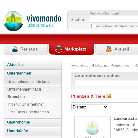
Suchwort/Suchbegriff
Suchen
nur in Kanal Marktplatz such
Rathaus
Marktplatz
Aktuell
Aktuelles
»vivomondo
/
»Marktplatz
/
»Unternehmen
/
»U
Unternehmen
Unternehmen suchen
Unternehmen im Umkreis
Unternehmen nach
Pflanzen & Tiere
Branchen
Infos für Unternehmer
First Class Unternehmen
Landwirtschaf
Gastronomie
Lindenstr. 16
16833 Fehrbel
Unterkünfte