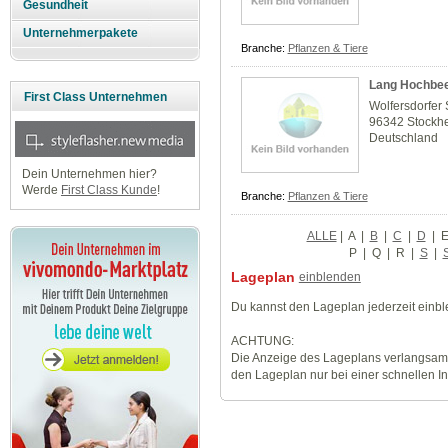
Gesundheit
Unternehmerpakete
Branche:
Pflanzen & Tiere
Lang Hochbee
First Class Unternehmen
Wolfersdorfer S
96342 Stockh
Deutschland
Dein Unternehmen hier?
Werde
First Class Kunde
!
Branche:
Pflanzen & Tiere
ALLE
|
A
|
B
|
C
|
D
|
P
|
Q
|
R
|
S
|
Lageplan
einblenden
Du kannst den Lageplan jederzeit einb
ACHTUNG:
Die Anzeige des Lageplans verlangsamt
den Lageplan nur bei einer schnellen I