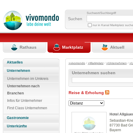
Suchwort/Suchbegriff
Suchen
nur in Kanal Marktplatz such
Rathaus
Marktplatz
Aktuell
Aktuelles
»vivomondo
/
»Marktplatz
/
»Unternehmen
/
»U
Unternehmen
Unternehmen suchen
Unternehmen im Umkreis
Unternehmen nach
Reise & Erholung
Branchen
Infos für Unternehmer
First Class Unternehmen
Hotel Allgäuer
Gastronomie
Sebastian-Kne
87730 Bad G
Unterkünfte
Bayern