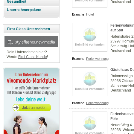
Gesundheit
Deutschland
Unternehmerpakete
Branche:
Hotel
Ferienwohnun
First Class Unternehmen
auf Sylt
Hafenstraße 2
25997 Hörnu
Schleswig-Hol
Deutschland
Dein Unternehmen hier?
Werde
First Class Kunde
!
Branche:
Ferienwohnung
Gästehaus De
Rakmersstigh
25938 Oldsu
Schleswig-Hol
Deutschland
Branche:
Ferienwohnung
Ferienhausver
Föhr
Neuer Weg 4
25938 Wrixu