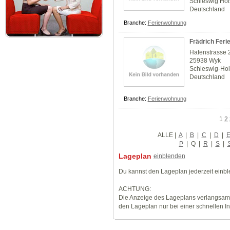
Schleswig Hol
Deutschland
Branche:
Ferienwohnung
Frädrich Fer
Hafenstrasse 
25938 Wyk
Schleswig-Hol
Deutschland
Branche:
Ferienwohnung
1
2
ALLE
|
A
|
B
|
C
|
D
|
P
|
Q
|
R
|
S
|
Lageplan
einblenden
Du kannst den Lageplan jederzeit einb
ACHTUNG:
Die Anzeige des Lageplans verlangsamt
den Lageplan nur bei einer schnellen I