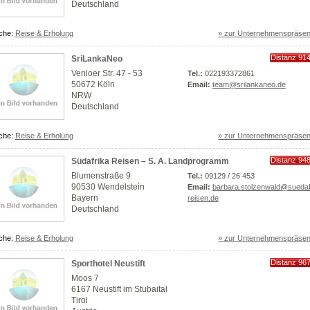
Deutschland
che:
Reise & Erholung
» zur Unternehmenspräsen
Distanz 91
SriLankaNeo
km
Venloer Str. 47 - 53
Tel.:
022193372861
50672 Köln
Email:
team@srilankaneo.de
NRW
Deutschland
che:
Reise & Erholung
» zur Unternehmenspräsen
Distanz 94
Südafrika Reisen – S. A. Landprogramm
km
Blumenstraße 9
Tel.:
09129 / 26 453
90530 Wendelstein
Email:
barbara.stolzenwald@suedaf
Bayern
reisen.de
Deutschland
che:
Reise & Erholung
» zur Unternehmenspräsen
Distanz 96
Sporthotel Neustift
km
Moos 7
6167 Neustift im Stubaital
Tirol