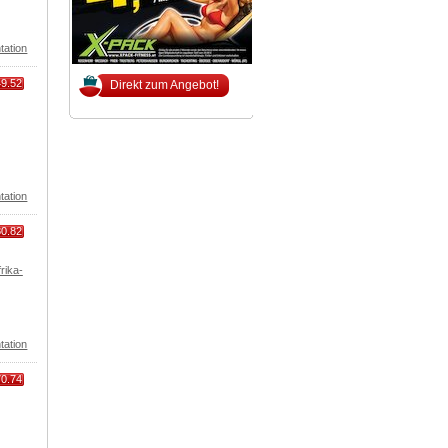
tation
49.52
Direkt zum Angebot!
tation
80.82
rika-
tation
70.74