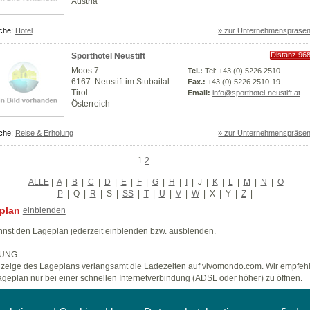
Austria
che:
Hotel
» zur Unternehmenspräsen
Distanz 96
Sporthotel Neustift
km
Moos 7
Tel.:
Tel: +43 (0) 5226 2510
6167 Neustift im Stubaital
Fax.:
+43 (0) 5226 2510-19
Tirol
Email:
info@sporthotel-neustift.at
Österreich
che:
Reise & Erholung
» zur Unternehmenspräsen
1
2
ALLE
|
A
|
B
|
C
|
D
|
E
|
F
|
G
|
H
|
I
|
J
|
K
|
L
|
M
|
N
|
O
P
|
Q
|
R
|
S
|
SS
|
T
|
U
|
V
|
W
|
X
|
Y
|
Z
|
plan
einblenden
nst den Lageplan jederzeit einblenden bzw. ausblenden.
UNG:
zeige des Lageplans verlangsamt die Ladezeiten auf vivomondo.com. Wir empfeh
geplan nur bei einer schnellen Internetverbindung (ADSL oder höher) zu öffnen.