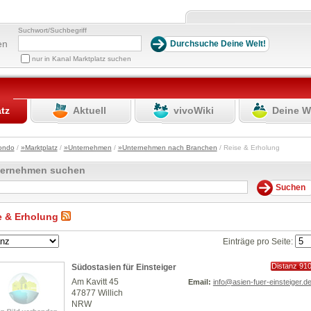
Suchwort/Suchbegriff
en
nur in Kanal Marktplatz suchen
atz
Aktuell
vivoWiki
Deine W
ondo
/
»Marktplatz
/
»Unternehmen
/
»Unternehmen nach Branchen
/ Reise & Erholung
ternehmen suchen
e & Erholung
Einträge pro Seite:
Distanz 91
Südostasien für Einsteiger
km
Am Kavitt 45
Email:
info@asien-fuer-einsteiger.d
47877 Willich
NRW