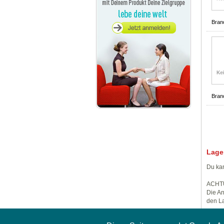
Bran
Bran
Lage
Du kan
ACHT
Die An
den La