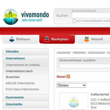
Suchwort/Suchbegriff
Suchen
nur in Kanal Marktplatz such
Rathaus
Marktplatz
Aktuell
Aktuelles
»vivomondo
/
»Marktplatz
/
»Unternehmen
/
»U
Unternehmen
Unternehmen suchen
Unternehmen im Umkreis
Unternehmen nach
Hotel
Branchen
Infos für Unternehmer
First Class Unternehmen
Auffacherhof
Gastronomie
210 / 1 Auffac
6313 Wildsch
Unterkünfte
Tirol