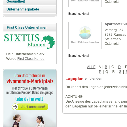
Gesundheit
Österreich
Unternehmerpakete
Branche:
Hotel
Aparthotel Su
First Class Unternehmen
Vorberg 357
8972 Ramsau 
Steiermark
Österreich
Dein Unternehmen hier?
Branche:
Hotel
Werde
First Class Kunde
!
ALLE
|
A
|
B
|
C
|
D
|
P
|
Q
|
R
|
S
|
Lageplan
einblenden
Du kannst den Lageplan jederzeit einb
ACHTUNG:
Die Anzeige des Lageplans verlangsamt
den Lageplan nur bei einer schnellen I