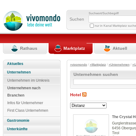
Suchwort/Suchbegriff
Suchen
nur in Kanal Marktplatz such
Rathaus
Marktplatz
Aktuell
Aktuelles
»vivomondo
/
»Marktplatz
/
»Unternehmen
/
»U
Unternehmen
Unternehmen suchen
Unternehmen im Umkreis
Unternehmen nach
Hotel
Branchen
Infos für Unternehmer
First Class Unternehmen
The Crystal H
Gastronomie
Gurglerstrass
6456 Obergur
Unterkünfte
Tirol