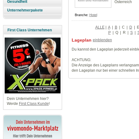
Gesundheit
Österreich
Unternehmerpakete
Branche:
Hotel
ALLE
|
A
|
B
|
C
|
D
|
First Class Unternehmen
P
|
Q
|
R
|
S
|
Lageplan
einblenden
Du kannst den Lageplan jederzeit einb
ACHTUNG:
Die Anzeige des Lageplans verlangsamt
den Lageplan nur bei einer schnellen I
Dein Unternehmen hier?
Werde
First Class Kunde
!