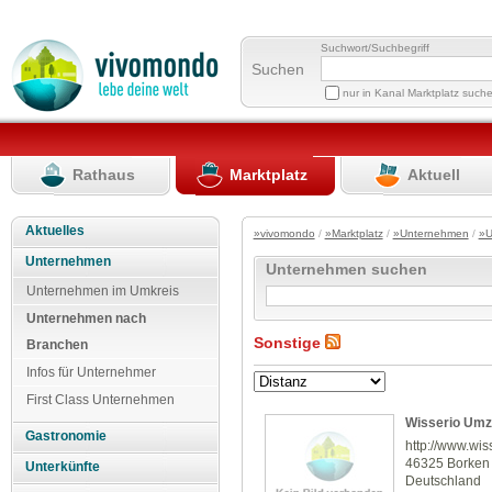
Suchwort/Suchbegriff
Suchen
nur in Kanal Marktplatz such
Rathaus
Marktplatz
Aktuell
Aktuelles
»vivomondo
/
»Marktplatz
/
»Unternehmen
/
»U
Unternehmen
Unternehmen suchen
Unternehmen im Umkreis
Unternehmen nach
Sonstige
Branchen
Infos für Unternehmer
First Class Unternehmen
Wisserio Umz
Gastronomie
http://www.wis
46325 Borken
Unterkünfte
Deutschland