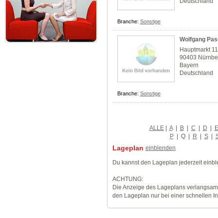
Deutschland
Branche:
Sonstige
Wolfgang Pasc
Hauptmarkt 1
90403 Nürnbe
Bayern
Deutschland
Branche:
Sonstige
ALLE
|
A
|
B
|
C
|
D
|
P
|
Q
|
R
|
S
|
Lageplan
einblenden
Du kannst den Lageplan jederzeit einb
ACHTUNG:
Die Anzeige des Lageplans verlangsamt
den Lageplan nur bei einer schnellen I