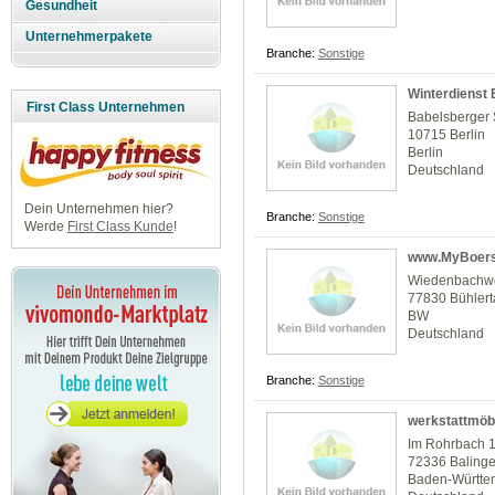
Gesundheit
Unternehmerpakete
Branche:
Sonstige
Winterdienst
First Class Unternehmen
Babelsberger S
10715 Berlin
Berlin
Deutschland
Dein Unternehmen hier?
Branche:
Sonstige
Werde
First Class Kunde
!
www.MyBoers
Wiedenbachw
77830 Bühlert
BW
Deutschland
Branche:
Sonstige
werkstattmöb
Im Rohrbach 
72336 Baling
Baden-Württe