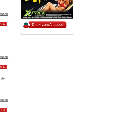
tation
55.49
Direkt zum Angebot!
tation
60.43
g.de
tation
61.08