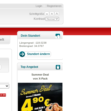
Login
Registrieren
Schriftgröße
Kontrast
Dein Standort
elt
Längengrad:
-118.0238
Breitengrad:
34.0767
Top Angebot
Summer Deal
von X-Pack
53.34