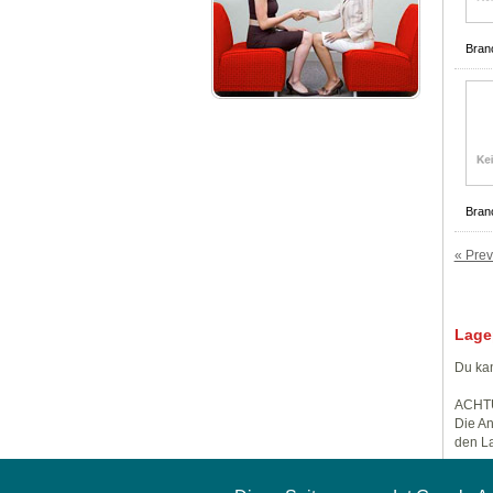
Bran
Bran
« Prev
Lage
Du kan
ACHT
Die An
den La