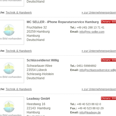
Deutschland
che:
Technik & Handwerk
» zur Unternehmenspräsen
Distanz 90
MC SELLER - iPhone Reparaturservice Hamburg
km
Fruchtallee 32
Tel.:
+49 (40) 288 13 71 41
20259 Hamburg
Email:
info@mc-seller.com
Hamburg
Deutschland
che:
Technik & Handwerk
» zur Unternehmenspräsen
Distanz 90
Schlüsseldienst Willig
km
Schwartauer Allee
Tel.:
0451-59984892
23554 Lübeck
Email:
info@schluesselservice-willi
Schleswig-Holstein
Deutschland
che:
Technik & Handwerk
» zur Unternehmenspräsen
Distanz 90
Leadway GmbH
km
Heestweg 16
Tel.:
+49 40 523 88 62-0
22143 Hamburg
Fax.:
+49 40 523 88 62-29
Hamburg
Email:
info@leadway.de