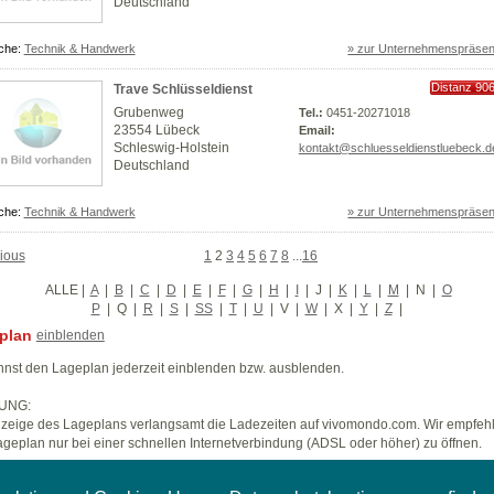
Deutschland
che:
Technik & Handwerk
» zur Unternehmenspräsen
Distanz 90
Trave Schlüsseldienst
km
Grubenweg
Tel.:
0451-20271018
23554 Lübeck
Email:
Schleswig-Holstein
kontakt@schluesseldienstluebeck.d
Deutschland
che:
Technik & Handwerk
» zur Unternehmenspräsen
ious
1
2
3
4
5
6
7
8
...
16
ALLE
|
A
|
B
|
C
|
D
|
E
|
F
|
G
|
H
|
I
|
J
|
K
|
L
|
M
|
N
|
O
P
|
Q
|
R
|
S
|
SS
|
T
|
U
|
V
|
W
|
X
|
Y
|
Z
|
plan
einblenden
nst den Lageplan jederzeit einblenden bzw. ausblenden.
UNG:
zeige des Lageplans verlangsamt die Ladezeiten auf vivomondo.com. Wir empfeh
geplan nur bei einer schnellen Internetverbindung (ADSL oder höher) zu öffnen.