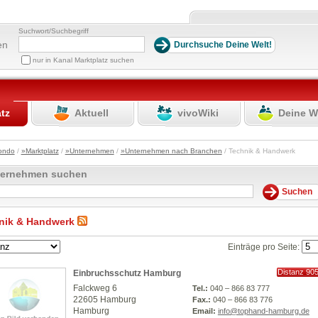
Suchwort/Suchbegriff
en
nur in Kanal Marktplatz suchen
atz
Aktuell
vivoWiki
Deine W
ondo
/
»Marktplatz
/
»Unternehmen
/
»Unternehmen nach Branchen
/ Technik & Handwerk
ternehmen suchen
nik & Handwerk
Einträge pro Seite:
Distanz 90
Einbruchsschutz Hamburg
km
Falckweg 6
Tel.:
040 – 866 83 777
22605 Hamburg
Fax.:
040 – 866 83 776
Hamburg
Email:
info@tophand-hamburg.de