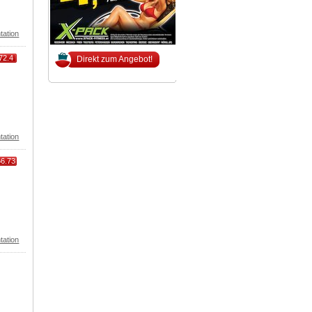
tation
72.4
Direkt zum Angebot!
tation
66.73
tation