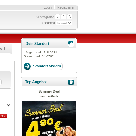
Login
Registrieren
Schriftgröße
Kontrast
Dein Standort
elt
Längengrad:
-118.0238
Breitengrad:
34.0767
Top Angebot
Summer Deal
von X-Pack
59.4