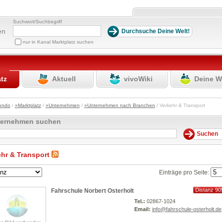
Suchwort/Suchbegriff
en
nur in Kanal Marktplatz suchen
atz
Aktuell
vivoWiki
Deine W
ondo
/
»Marktplatz
/
»Unternehmen
/
»Unternehmen nach Branchen
/ Verkehr & Transport
ternehmen suchen
ehr & Transport
Einträge pro Seite:
Distanz 90
Fahrschule Norbert Osterholt
km
Tel.:
02867-1024
Email:
info@fahrschule-osterholt.de