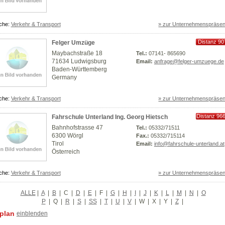
che:
Verkehr & Transport
» zur Unternehmenspräsen
Distanz 90
Felger Umzüge
km
Maybachstraße 18
Tel.:
07141- 865690
71634 Ludwigsburg
Email:
anfrage@felger-umzuege.de
Baden-Württemberg
Germany
che:
Verkehr & Transport
» zur Unternehmenspräsen
Distanz 96
Fahrschule Unterland Ing. Georg Hietsch
km
Bahnhofstrasse 47
Tel.:
05332/71511
6300 Wörgl
Fax.:
05332/715114
Tirol
Email:
info@fahrschule-unterland.at
Österreich
che:
Verkehr & Transport
» zur Unternehmenspräsen
ALLE
|
A
|
B
|
C
|
D
|
E
|
F
|
G
|
H
|
I
|
J
|
K
|
L
|
M
|
N
|
O
P
|
Q
|
R
|
S
|
SS
|
T
|
U
|
V
|
W
|
X
|
Y
|
Z
|
plan
einblenden