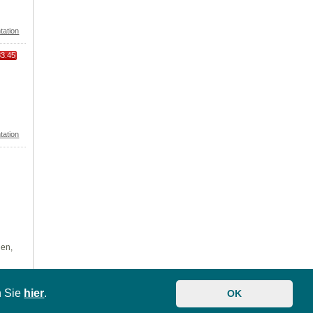
tation
83.45
tation
len,
n Sie
hier
.
OK