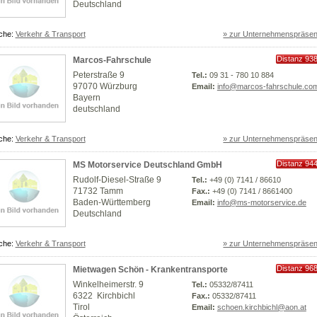
Deutschland
che:
Verkehr & Transport
» zur Unternehmenspräsen
Distanz 93
Marcos-Fahrschule
km
Peterstraße 9
Tel.:
09 31 - 780 10 884
97070 Würzburg
Email:
info@marcos-fahrschule.co
Bayern
deutschland
che:
Verkehr & Transport
» zur Unternehmenspräsen
Distanz 94
MS Motorservice Deutschland GmbH
km
Rudolf-Diesel-Straße 9
Tel.:
+49 (0) 7141 / 86610
71732 Tamm
Fax.:
+49 (0) 7141 / 8661400
Baden-Württemberg
Email:
info@ms-motorservice.de
Deutschland
che:
Verkehr & Transport
» zur Unternehmenspräsen
Distanz 96
Mietwagen Schön - Krankentransporte
km
Winkelheimerstr. 9
Tel.:
05332/87411
6322 Kirchbichl
Fax.:
05332/87411
Tirol
Email:
schoen.kirchbichl@aon.at