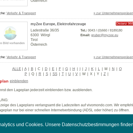
Österreich
che:
Verkehr & Transport
» zur Unternehmenspräsen
Distanz 96
myZee Europe, Elektrofahrzeuge
km
Ladestraße 36/35
Tel.:
0043 / (0)660 / 8189180
6300 Wörgl
Email:
gruber@myzee.eu
Tirol
Österreich
che:
Verkehr & Transport
» zur Unternehmenspräsen
ALLE
|
A
|
B
|
C
|
D
|
E
|
F
|
G
|
H
|
I
|
J
|
K
|
L
|
M
|
N
|
O
P
|
Q
|
R
|
S
|
SS
|
T
|
U
|
V
|
W
|
X
|
Y
|
Z
|
plan
einblenden
nst den Lageplan jederzeit einblenden bzw. ausblenden.
UNG:
zeige des Lageplans verlangsamt die Ladezeiten auf vivomondo.com. Wir empfeh
geplan nur bei einer schnellen Internetverbindung (ADSL oder höher) zu öffnen.
nalytics und Cookies. Unsere Datenschutzbestimmungen finde
Impressum
|
AGB
|
AGB kommerziell
|
AGB Reporter
|
Datenschutzerklärung
|
Unternehmen A-Z
Copyright © 2007 styleflasher GmbH. Alle Rechte vorbehalten.