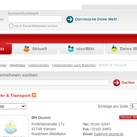
Suchwort/Suchbegriff
en
nur in Kanal Marktplatz suchen
atz
Aktuell
vivoWiki
Deine W
ondo
/
»Marktplatz
/
»Unternehmen
/
»Unternehmen nach Branchen
/ Verkehr & Transport
ternehmen suchen
ehr & Transport
Einträge pro Seite:
Distanz 90
MH Dezent
km
Krefelderstraße 172
Tel.:
02162-32647
41748 Viersen
Fax.:
02162-33852
Nordrhein-Westfalen
Email:
mail@mh-dezent.de