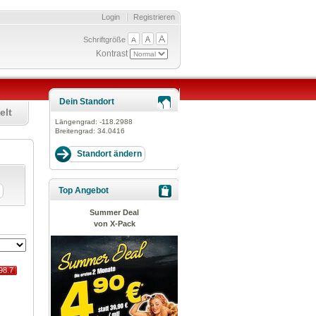
Login
Registrieren
Schriftgröße
Kontrast
Dein Standort
elt
Längengrad:
-118.2988
Breitengrad:
34.0416
Top Angebot
Summer Deal
von X-Pack
98.7