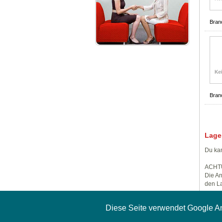
Bran
Bran
Lage
Du kan
ACHT
Die An
den La
Diese Seite verwendet Google A