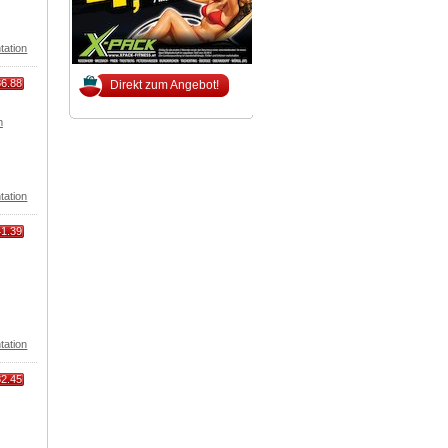
tation
86.88
Direkt zum Angebot!
m
tation
41.39
tation
82.45