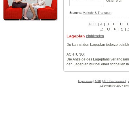
Österreich
Branche:
Verkehr & Transport
ALLE
|
A
|
B
|
C
|
D
|
P
|
Q
|
R
|
S
|
Lageplan
einblenden
Du kannst den Lageplan jederzeit einb
ACHTUNG:
Die Anzeige des Lageplans verlangsamt
den Lageplan nur bei einer schnellen I
Impressum
|
AGB
|
AGB kommerziell
|
Copyright © 2007 styl