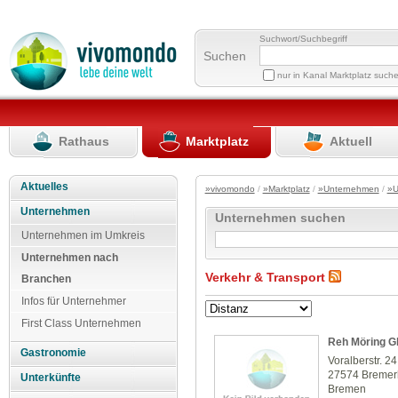
Suchwort/Suchbegriff
Suchen
nur in Kanal Marktplatz such
Rathaus
Marktplatz
Aktuell
Aktuelles
»vivomondo
/
»Marktplatz
/
»Unternehmen
/
»U
Unternehmen
Unternehmen suchen
Unternehmen im Umkreis
Unternehmen nach
Verkehr & Transport
Branchen
Infos für Unternehmer
First Class Unternehmen
Reh Möring 
Gastronomie
Voralberstr. 24
27574 Breme
Unterkünfte
Bremen