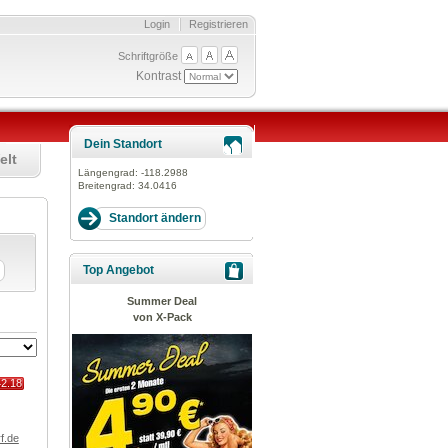
Login
Registrieren
Schriftgröße
Kontrast
Dein Standort
elt
Längengrad:
-118.2988
Breitengrad:
34.0416
Top Angebot
Summer Deal
von X-Pack
42.18
f.de