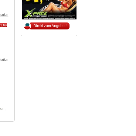
tation
82.69
Direkt zum Angebot!
tation
len,