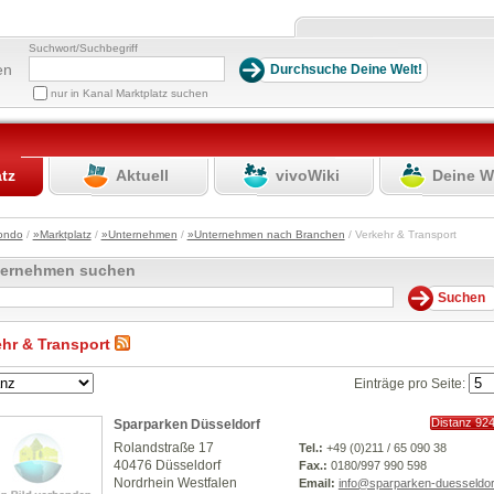
Suchwort/Suchbegriff
en
nur in Kanal Marktplatz suchen
atz
Aktuell
vivoWiki
Deine W
ondo
/
»Marktplatz
/
»Unternehmen
/
»Unternehmen nach Branchen
/ Verkehr & Transport
ternehmen suchen
ehr & Transport
Einträge pro Seite:
Distanz 92
Sparparken Düsseldorf
km
Rolandstraße 17
Tel.:
+49 (0)211 / 65 090 38
40476 Düsseldorf
Fax.:
0180/997 990 598
Nordrhein Westfalen
Email:
info@sparparken-duesseldor