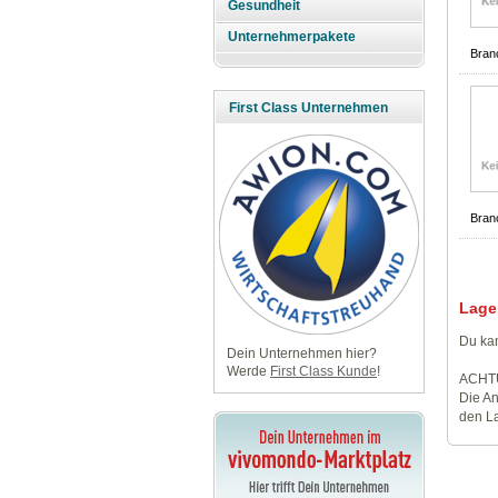
Gesundheit
Unternehmerpakete
Bran
First Class Unternehmen
Bran
Lage
Du kan
Dein Unternehmen hier?
Werde
First Class Kunde
!
ACHT
Die An
den La