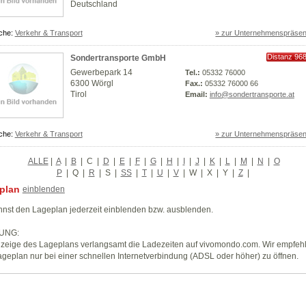
Deutschland
che:
Verkehr & Transport
» zur Unternehmenspräsen
Distanz 96
Sondertransporte GmbH
km
Gewerbepark 14
Tel.:
05332 76000
6300 Wörgl
Fax.:
05332 76000 66
Tirol
Email:
info@sondertransporte.at
che:
Verkehr & Transport
» zur Unternehmenspräsen
ALLE
|
A
|
B
|
C
|
D
|
E
|
F
|
G
|
H
|
I
|
J
|
K
|
L
|
M
|
N
|
O
P
|
Q
|
R
|
S
|
SS
|
T
|
U
|
V
|
W
|
X
|
Y
|
Z
|
plan
einblenden
nst den Lageplan jederzeit einblenden bzw. ausblenden.
UNG:
zeige des Lageplans verlangsamt die Ladezeiten auf vivomondo.com. Wir empfeh
geplan nur bei einer schnellen Internetverbindung (ADSL oder höher) zu öffnen.