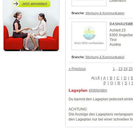
Österreich
Branche:
Werbung & Kommunikation
DASHAUSWE
Achleit 23
6300 Angerbe
Tirol
Austria
Branche:
Werbung & Kommunikation
« Previous
1
...
23
24
25
ALLE
|
A
|
B
|
C
|
D
|
P
|
Q
|
R
|
S
|
Lageplan
einblenden
Du kannst den Lageplan jederzeit einb
ACHTUNG:
Die Anzeige des Lageplans verlangsamt
den Lageplan nur bei einer schnellen I