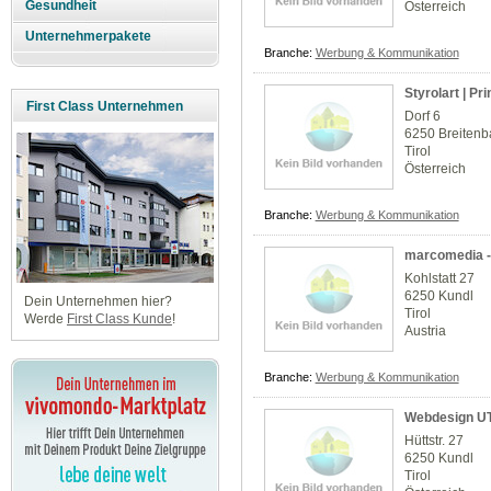
Gesundheit
Österreich
Unternehmerpakete
Branche:
Werbung & Kommunikation
Styrolart | Pr
First Class Unternehmen
Dorf 6
6250 Breiten
Tirol
Österreich
Branche:
Werbung & Kommunikation
marcomedia -
Kohlstatt 27
6250 Kundl
Dein Unternehmen hier?
Tirol
Werde
First Class Kunde
!
Austria
Branche:
Werbung & Kommunikation
Webdesign U
Hüttstr. 27
6250 Kundl
Tirol