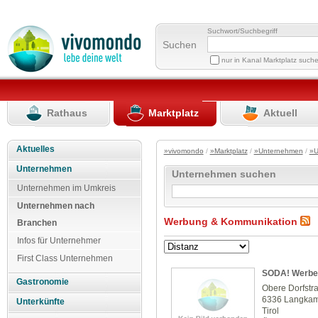
Suchwort/Suchbegriff
Suchen
nur in Kanal Marktplatz such
Rathaus
Marktplatz
Aktuell
Aktuelles
»vivomondo
/
»Marktplatz
/
»Unternehmen
/
»U
Unternehmen
Unternehmen suchen
Unternehmen im Umkreis
Unternehmen nach
Werbung & Kommunikation
Branchen
Infos für Unternehmer
First Class Unternehmen
SODA! Werbe
Gastronomie
Obere Dorfstr
6336 Langka
Unterkünfte
Tirol