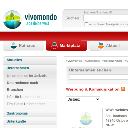
Suchwort/Suchbegriff
Suchen
nur in Kanal Marktplatz such
Rathaus
Marktplatz
Aktuell
Aktuelles
»vivomondo
/
»Marktplatz
/
»Unternehmen
/
»U
Unternehmen
Unternehmen suchen
Unternehmen im Umkreis
Unternehmen nach
Werbung & Kommunikation
Branchen
Infos für Unternehmer
First Class Unternehmen
WiWe webdes
Gastronomie
Am Haarhaus
48346 Ostbev
Unterkünfte
NRW