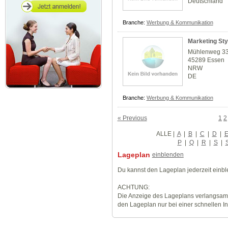
Deutschland
Branche:
Werbung & Kommunikation
Marketing Styl
Mühlenweg 3
45289 Essen
NRW
DE
Branche:
Werbung & Kommunikation
« Previous
1
2
ALLE
|
A
|
B
|
C
|
D
|
P
|
Q
|
R
|
S
|
Lageplan
einblenden
Du kannst den Lageplan jederzeit einb
ACHTUNG:
Die Anzeige des Lageplans verlangsamt
den Lageplan nur bei einer schnellen I