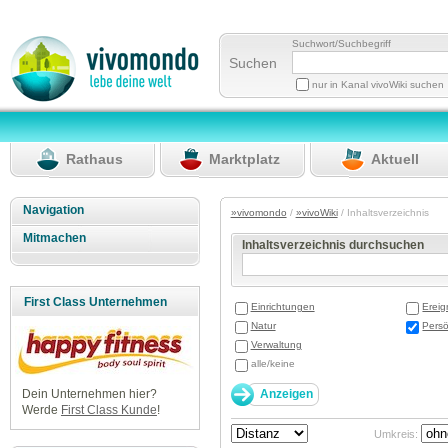
Suchwort/Suchbegriff
Suchen
nur in Kanal vivoWiki suchen
Rathaus
Marktplatz
Aktuell
Navigation
»vivomondo
/
»vivoWiki
/ Inhaltsverzeichnis
Mitmachen
Inhaltsverzeichnis durchsuchen
First Class Unternehmen
Einrichtungen
Ereig
Natur
Persö
Verwaltung
alle/keine
Dein Unternehmen hier?
Werde
First Class Kunde
!
Umkreis: