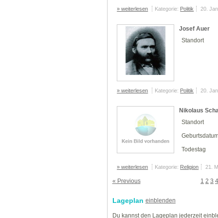
» weiterlesen
Kategorie:
Politik
20. Ja
Josef Auer
Standort
» weiterlesen
Kategorie:
Politik
20. Ja
Nikolaus Sch
Standort
Geburtsdatu
Todestag
» weiterlesen
Kategorie:
Religion
21. 
« Previous
1
2
3
Lageplan
einblenden
Du kannst den Lageplan jederzeit einb