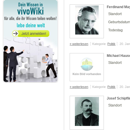
Ferdinand Ma
Standort
Geburtsdatu
Todestag
» weiterlesen
Kategorie:
Politik
20. Ja
Michael Haus
Standort
» weiterlesen
Kategorie:
Politik
20. Ja
Josef Schipfl
Standort