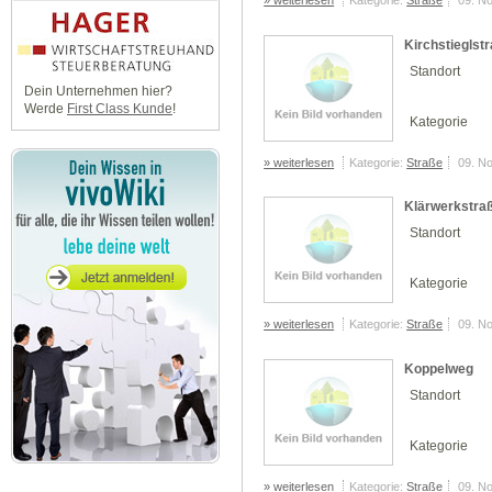
» weiterlesen
Kategorie:
Straße
09. N
Kirchstieglst
Standort
Dein Unternehmen hier?
Werde
First Class Kunde
!
Kategorie
» weiterlesen
Kategorie:
Straße
09. N
Klärwerkstra
Standort
Kategorie
» weiterlesen
Kategorie:
Straße
09. N
Koppelweg
Standort
Kategorie
» weiterlesen
Kategorie:
Straße
09. N