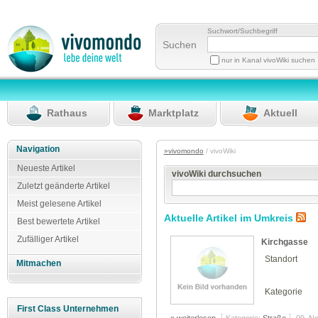
Suchwort/Suchbegriff
Suchen
nur in Kanal vivoWiki suchen
Rathaus
Marktplatz
Aktuell
Navigation
»vivomondo
/ vivoWiki
Neueste Artikel
vivoWiki durchsuchen
Zuletzt geänderte Artikel
Meist gelesene Artikel
Aktuelle Artikel im Umkreis
Best bewertete Artikel
Zufälliger Artikel
Kirchgasse
Standort
Mitmachen
Kategorie
First Class Unternehmen