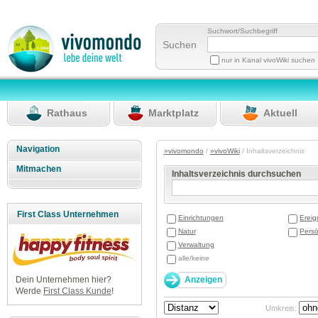
Suchwort/Suchbegriff
Suchen
nur in Kanal vivoWiki suchen
Rathaus
Marktplatz
Aktuell
Navigation
»vivomondo
/
»vivoWiki
/ Inhaltsverzeichnis
Mitmachen
Inhaltsverzeichnis durchsuchen
First Class Unternehmen
Einrichtungen
Ereig
Natur
Persö
Verwaltung
alle/keine
Dein Unternehmen hier?
Werde
First Class Kunde
!
Umkreis: