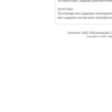
Du kannst den Lageplan jederzeit einb
ACHTUNG:
Die Anzeige des Lageplans verlangsamt
den Lageplan nur bei einer schnellen I
Impressum
|
AGB
|
AGB kommerziell
|
Copyright © 2007 styl