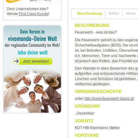
Dein Unternehmen hier?
Beschreibung
Bilder
News
Werde
First Class Kunde
!
BESCHREIBUNG
Feuerwehr - was ist das?
Die Feuerwehr gehört zu den sogena
Sicherheitsaufgaben (BOS). Sie ist ei
ist, bei Bränden, Unfällen, Überschw
d.h. Menschen, Tiere und Sachwerte 
ist jedoch das Retten, das Priorität v
Den Wandel in allen Bereichen des g
aufgreifen und entsprechende Hilfslei
Löschen und Schützen ist geblieben, d
vielfaches gestiegen.
VEREINSGESCHICHTE
unter
http://www.feuerwehr-kappl.at
GRÜNDUNG
. Dezember
VORSITZ
KDT HBI Kleinheinz Stefan
VORSTAND