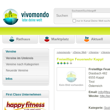
Suchwort/Suchbegriff
Suchen
nur in Kanal Deine Welt suc
Rathaus
Marktplatz
Aktuell
Vereine
»vivomondo
/
»Deine Welt
/
»Vereine
/
»Verein
Vereine im Umkreis
Freiwillige Feuerwehr Kappl
Vereine nach Kategorien
Freiwillige Feu
Neueste Vereine
Diasbach 482
6555 Kappl
Infos
Tirol
Österreich
Email:
info@feu
First Class Unternehmen
Wesite:
http://
Kategorie:
Sozi