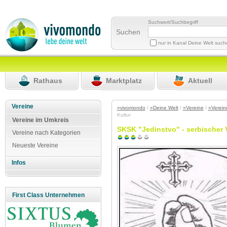
Suchwort/Suchbegriff
Suchen
nur in Kanal Deine Welt suc
Rathaus
Marktplatz
Aktuell
Vereine
»vivomondo
/
»Deine Welt
/
»Vereine
/
»Verein
Kultur
Vereine im Umkreis
SKSK "Jedinstvo" - serbischer V
Vereine nach Kategorien
Neueste Vereine
Infos
First Class Unternehmen