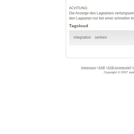
ACHTUNG:
Die Anzeige des Lageplans verlangsamt
den Lageplan nur bei einer schnellen I
Tagcloud
integration
serbien
Impressum
|
AGB
|
AGB kommerziell
|
Copyright © 2007 styl