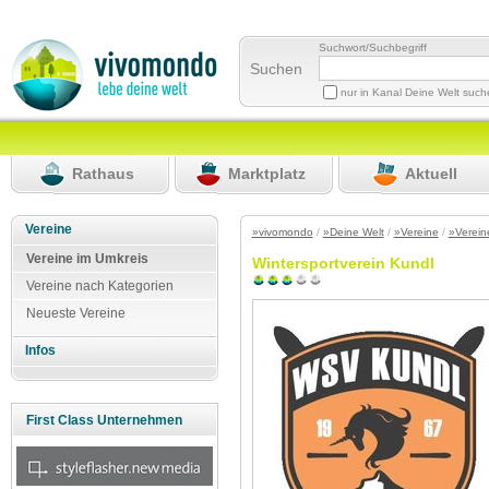
Suchwort/Suchbegriff
Suchen
nur in Kanal Deine Welt suc
Rathaus
Marktplatz
Aktuell
Vereine
»vivomondo
/
»Deine Welt
/
»Vereine
/
»Verein
Vereine im Umkreis
Wintersportverein Kundl
Vereine nach Kategorien
Neueste Vereine
Infos
First Class Unternehmen