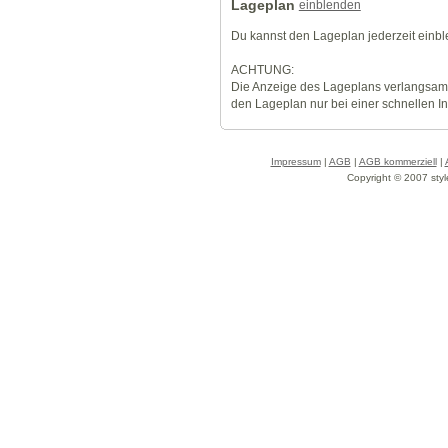
Lageplan
einblenden
Du kannst den Lageplan jederzeit einb
ACHTUNG:
Die Anzeige des Lageplans verlangsamt
den Lageplan nur bei einer schnellen I
Impressum
|
AGB
|
AGB kommerziell
|
Copyright © 2007 styl