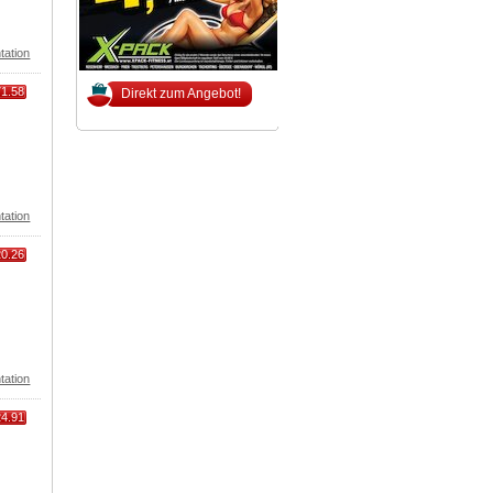
tation
71.58
Direkt zum Angebot!
tation
20.26
tation
24.91