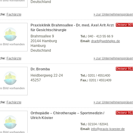
Deutschland
che:
Fachärzte
» zur Unternehmenspräsen
Distanz 90
Praxisklinik Brahmsallee - Dr. med. Axel Arlt Arzt
km
für Gesichtschirurgie
Brahmsallee 9
Tel.:
040 - 413 55 66 9
20144 Hamburg
Email:
drarlt@webhelps.de
Hamburg
Deutschland
che:
Fachärzte
» zur Unternehmenspräsen
Distanz 91
Dr. Bromba
km
Heidbergweg 22-24
Tel.:
0201 / 4551400
45257
Fax.:
0201 / 4551409
che:
Fachärzte
» zur Unternehmenspräsen
Distanz 91
Orthopädie – Chirotherapie – Sportmedizin /
km
Ulrich Köster
Tel.:
02104 / 82041
Email:
info@praxis-koester.de