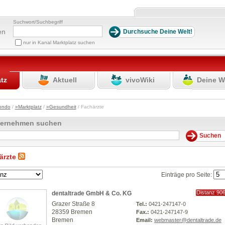
Suchwort/Suchbegriff
en
nur in Kanal Marktplatz suchen
atz
Aktuell
vivoWiki
Deine W
ondo
/
»Marktplatz
/
»Gesundheit
/ Fachärzte
ternehmen suchen
ärzte
Einträge pro Seite:
Distanz 90
dentaltrade GmbH & Co. KG
km
Grazer Straße 8
Tel.:
0421-247147-0
28359 Bremen
Fax.:
0421-247147-9
Bremen
Email:
webmaster@dentaltrade.de