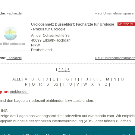
che:
Fachärzte
» zur Unternehmenspräsen
Distanz 91
Urologennetz Düsseldorf: Fachärzte für Urologie
km
- Praxis für Urologie
An der Ochsenkuhle 39
40699 Erkrath-Hochdahl
NRW
Deutschland
che:
Fachärzte
» zur Unternehmenspräsen
1
2
3
4
5
ALLE
|
A
|
B
|
C
|
D
|
E
|
F
|
G
|
H
|
I
|
J
|
K
|
L
|
M
|
N
|
O
P
|
Q
|
R
|
S
|
SS
|
T
|
U
|
V
|
W
|
X
|
Y
|
Z
|
plan
einblenden
nst den Lageplan jederzeit einblenden bzw. ausblenden.
UNG:
zeige des Lageplans verlangsamt die Ladezeiten auf vivomondo.com. Wir empfeh
geplan nur bei einer schnellen Internetverbindung (ADSL oder höher) zu öffnen.