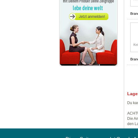
Bran
Bran
Lage
Du kan
ACHT
Die An
den La