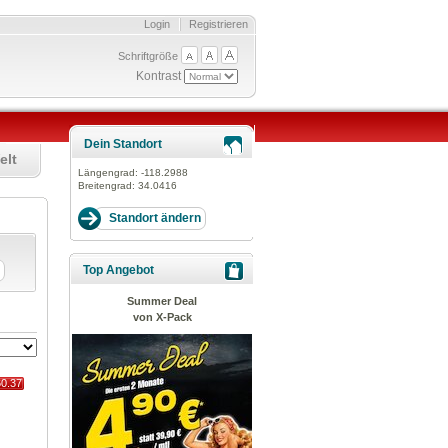
Login
Registrieren
Schriftgröße
Kontrast
Dein Standort
elt
Längengrad:
-118.2988
Breitengrad:
34.0416
Top Angebot
Summer Deal
von X-Pack
60.37