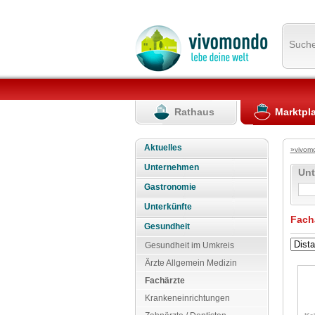
Such
Rathaus
Marktpl
Aktuelles
»vivom
Unternehmen
Un
Gastronomie
Unterkünfte
Fach
Gesundheit
Gesundheit im Umkreis
Ärzte Allgemein Medizin
Fachärzte
Krankeneinrichtungen