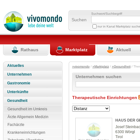
Suchwort/Suchbegriff
Suchen
nur in Kanal Marktplatz such
Rathaus
Marktplatz
Aktuell
Aktuelles
»vivomondo
/
»Marktplatz
/
»Gesundheit
/ The
Unternehmen
Unternehmen suchen
Gastronomie
Unterkünfte
Therapeutische Einrichtungen
Gesundheit
Gesundheit im Umkreis
Ärzte Allgemein Medizin
HAUS DER G
Fachärzte
Josef Steinba
6300 Wörgl
Krankeneinrichtungen
Tirol