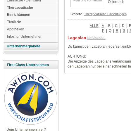
Zahnärzte / Dentisten
Österreich
Therapeutische
Branche:
Therapeutische Einrichtungen
Einrichtungen
Tierärzte
ALLE
|
A
|
B
|
C
|
D
|
Apotheken
P
|
Q
|
R
|
S
|
Infos für Unternehmer
Lageplan
einblenden
Unternehmerpakete
Du kannst den Lageplan jederzeit einb
ACHTUNG:
Die Anzeige des Lageplans verlangsamt
First Class Unternehmen
den Lageplan nur bei einer schnellen I
Dein Unternehmen hier?