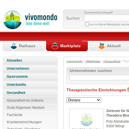
Suchwort/Suchbegriff
Suchen
nur in Kanal Marktplatz such
Rathaus
Marktplatz
Aktuell
Aktuelles
»vivomondo
/
»Marktplatz
/
»Gesundheit
/ The
Unternehmen
Unternehmen suchen
Gastronomie
Unterkünfte
Therapeutische Einrichtungen
Gesundheit
Gesundheit im Umkreis
Ärzte Allgemein Medizin
Zentrum für N
Fachärzte
Theodora Mo
Fritz Atzlstraß
Krankeneinrichtungen
6300 Wörgl