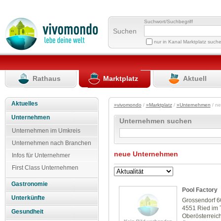
Suchwort/Suchbegriff
Suchen
nur in Kanal Marktplatz such
Rathaus
Marktplatz
Aktuell
Aktuelles
»vivomondo
/
»Marktplatz
/
»Unternehmen
/ n
Unternehmen
Unternehmen suchen
Unternehmen im Umkreis
Unternehmen nach Branchen
neue Unternehmen
Infos für Unternehmer
First Class Unternehmen
Gastronomie
Pool Factory
Unterkünfte
Grossendorf 6
4551 Ried im 
Gesundheit
Oberösterreic