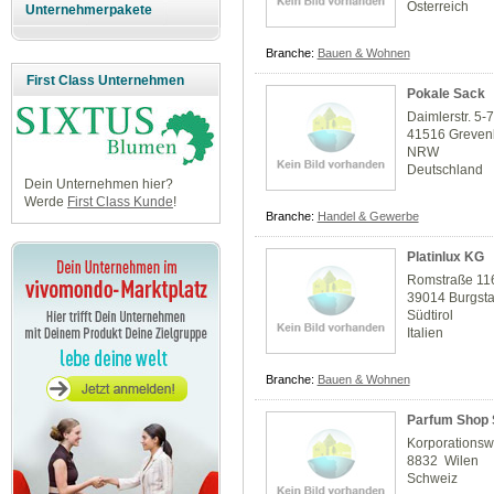
Österreich
Unternehmerpakete
Branche:
Bauen & Wohnen
First Class Unternehmen
Pokale Sack
Daimlerstr. 5-
41516 Greven
NRW
Deutschland
Dein Unternehmen hier?
Werde
First Class Kunde
!
Branche:
Handel & Gewerbe
Platinlux KG
Romstraße 11
39014 Burgsta
Südtirol
Italien
Branche:
Bauen & Wohnen
Parfum Shop 
Korporations
8832 Wilen
Schweiz