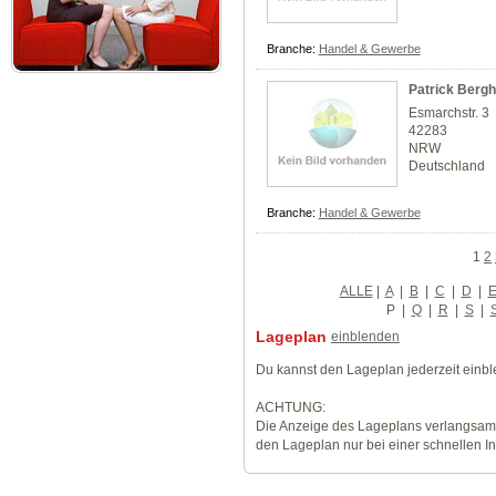
Branche:
Handel & Gewerbe
Patrick Berg
Esmarchstr. 3
42283
NRW
Deutschland
Branche:
Handel & Gewerbe
1
2
ALLE
|
A
|
B
|
C
|
D
|
P
|
Q
|
R
|
S
|
Lageplan
einblenden
Du kannst den Lageplan jederzeit einb
ACHTUNG:
Die Anzeige des Lageplans verlangsamt
den Lageplan nur bei einer schnellen I