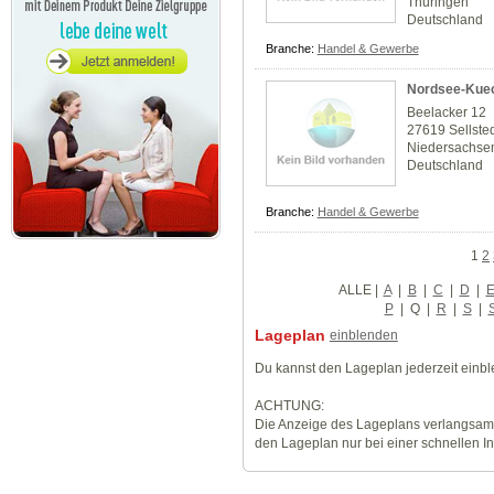
Thüringen
Deutschland
Branche:
Handel & Gewerbe
Nordsee-Kue
Beelacker 12
27619 Sellste
Niedersachse
Deutschland
Branche:
Handel & Gewerbe
1
2
ALLE
|
A
|
B
|
C
|
D
|
P
|
Q
|
R
|
S
|
Lageplan
einblenden
Du kannst den Lageplan jederzeit einb
ACHTUNG:
Die Anzeige des Lageplans verlangsamt
den Lageplan nur bei einer schnellen I