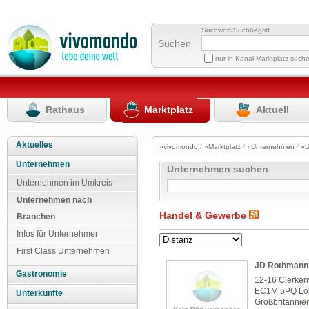
Suchwort/Suchbegriff
Suchen
nur in Kanal Marktplatz such
Rathaus
Marktplatz
Aktuell
Aktuelles
»vivomondo
/
»Marktplatz
/
»Unternehmen
/
»U
Unternehmen
Unternehmen suchen
Unternehmen im Umkreis
Unternehmen nach
Handel & Gewerbe
Branchen
Infos für Unternehmer
First Class Unternehmen
JD Rothmann 
Gastronomie
12-16 Clerke
EC1M 5PQ Lo
Unterkünfte
Großbritannie