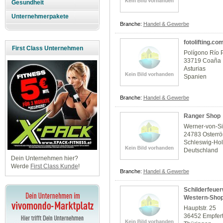
Gesundheit
Unternehmerpakete
Branche:
Handel & Gewerbe
fotolifting.co
First Class Unternehmen
Polígono Río P
33719 Coaña
Asturias
Spanien
Branche:
Handel & Gewerbe
Ranger Shop
Werner-von-S
24783 Osterrö
Schleswig-Hol
Deutschland
Dein Unternehmen hier?
Werde
First Class Kunde
!
Branche:
Handel & Gewerbe
Schilderfeuer
Western-Sho
Hauptstr. 25
36452 Empfer