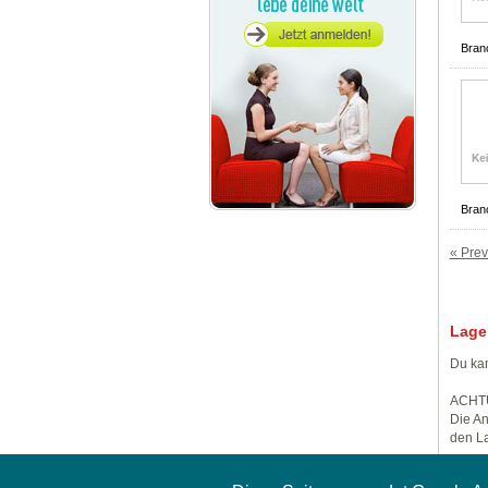
Bran
Bran
« Prev
Lage
Du kan
ACHT
Die An
den La