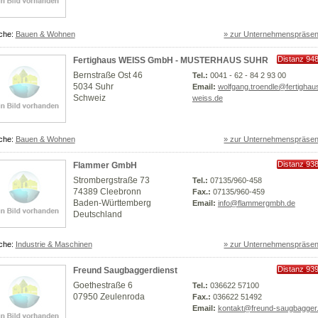
che:
Bauen & Wohnen
» zur Unternehmenspräsen
Distanz 94
Fertighaus WEISS GmbH - MUSTERHAUS SUHR
km
Bernstraße Ost 46
Tel.:
0041 - 62 - 84 2 93 00
5034 Suhr
Email:
wolfgang.troendle@fertighau
Schweiz
weiss.de
che:
Bauen & Wohnen
» zur Unternehmenspräsen
Distanz 93
Flammer GmbH
km
Strombergstraße 73
Tel.:
07135/960-458
74389 Cleebronn
Fax.:
07135/960-459
Baden-Württemberg
Email:
info@flammergmbh.de
Deutschland
che:
Industrie & Maschinen
» zur Unternehmenspräsen
Distanz 93
Freund Saugbaggerdienst
km
Goethestraße 6
Tel.:
036622 57100
07950 Zeulenroda
Fax.:
036622 51492
Email:
kontakt@freund-saugbagger