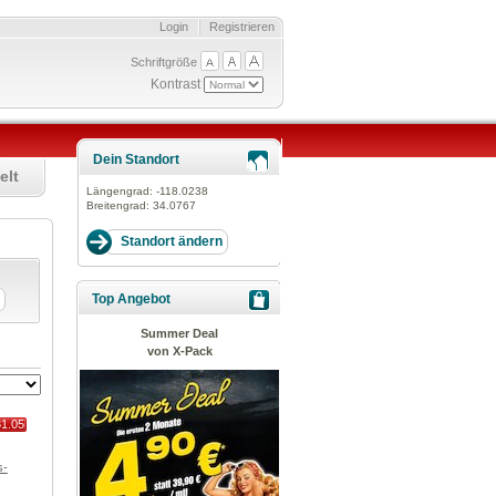
Login
Registrieren
Schriftgröße
Kontrast
Dein Standort
elt
Längengrad:
-118.0238
Breitengrad:
34.0767
Top Angebot
Summer Deal
von X-Pack
81.05
s-