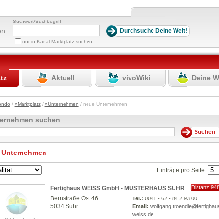
Suchwort/Suchbegriff
en
nur in Kanal Marktplatz suchen
atz
Aktuell
vivoWiki
Deine W
ondo
/
»Marktplatz
/
»Unternehmen
/ neue Unternehmen
ternehmen suchen
 Unternehmen
Einträge pro Seite:
Distanz 94
Fertighaus WEISS GmbH - MUSTERHAUS SUHR
km
Bernstraße Ost 46
Tel.:
0041 - 62 - 84 2 93 00
5034 Suhr
Email:
wolfgang.troendle@fertighau
weiss.de