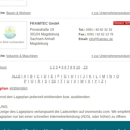
che:
Bauen & Wohnen
» zur Unternehmenspräsen
Distanz 92
FRAIMTEC GmbH
km
Porsestraße 19
Tel.:
0391 / 40 82 32 33
39104 Magdeburg
Fax.:
0391 / 62 02 13 78
Sachsen Anhalt
Email:
info@fraimtec.de
Magdeburg
che:
Industrie & Maschinen
» zur Unternehmenspräsen
ious
1
2
3
4
5
6
7
8
9
10
...
23
ALLE
|
A
|
B
|
C
|
D
|
E
|
F
|
G
|
H
|
I
|
J
|
K
|
L
|
M
|
N
|
O
P
|
Q
|
R
|
S
|
SS
|
T
|
U
|
V
|
W
|
X
|
Y
|
Z
|
plan
einblenden
nst den Lageplan jederzeit einblenden bzw. ausblenden.
UNG:
zeige des Lageplans verlangsamt die Ladezeiten auf vivomondo.com. Wir empfeh
geplan nur bei einer schnellen Internetverbindung (ADSL oder höher) zu öffnen.