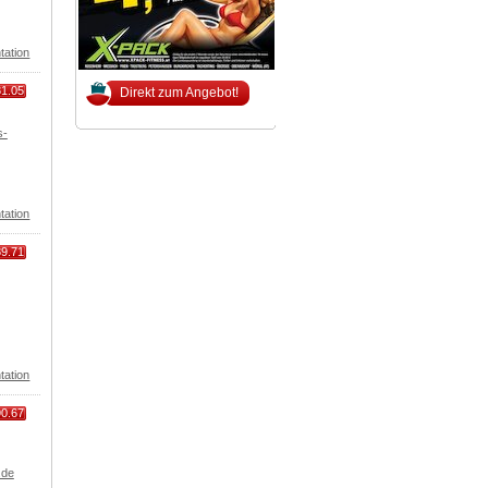
tation
81.05
Direkt zum Angebot!
s-
tation
89.71
tation
90.67
.de