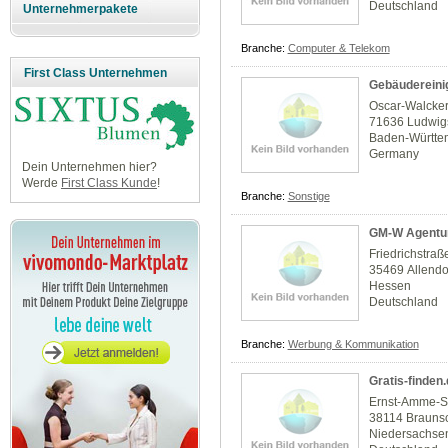
Deutschland
Unternehmerpakete
Branche:
Computer & Telekom
First Class Unternehmen
Gebäudereini
Oscar-Walcker
71636 Ludwig
Baden-Württe
Germany
Dein Unternehmen hier?
Werde
First Class Kunde
!
Branche:
Sonstige
GM-W Agentur
Friedrichstraß
35469 Allendo
Hessen
Deutschland
Branche:
Werbung & Kommunikation
Gratis-finden
Ernst-Amme-S
38114 Brauns
Niedersachse