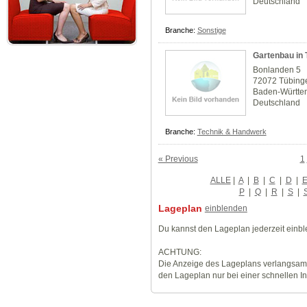
Deutschland
Branche:
Sonstige
Gartenbau in 
Bonlanden 5
72072 Tübing
Baden-Württe
Deutschland
Branche:
Technik & Handwerk
« Previous
1
ALLE
|
A
|
B
|
C
|
D
|
P
|
Q
|
R
|
S
|
Lageplan
einblenden
Du kannst den Lageplan jederzeit einb
ACHTUNG:
Die Anzeige des Lageplans verlangsamt
den Lageplan nur bei einer schnellen I