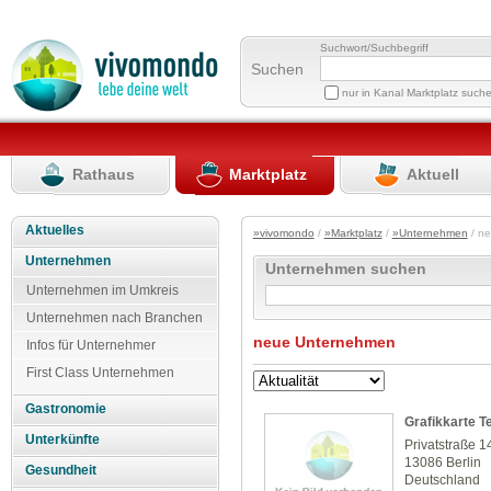
Suchwort/Suchbegriff
Suchen
nur in Kanal Marktplatz such
Rathaus
Marktplatz
Aktuell
Aktuelles
»vivomondo
/
»Marktplatz
/
»Unternehmen
/ n
Unternehmen
Unternehmen suchen
Unternehmen im Umkreis
Unternehmen nach Branchen
neue Unternehmen
Infos für Unternehmer
First Class Unternehmen
Gastronomie
Grafikkarte T
Unterkünfte
Privatstraße 1
13086 Berlin
Gesundheit
Deutschland