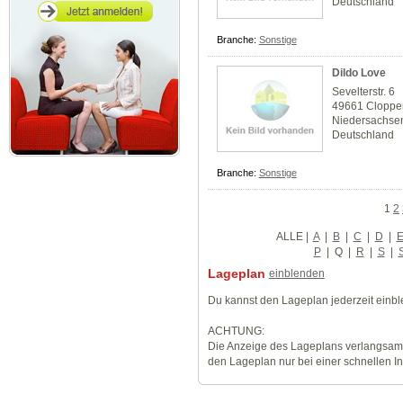
Deutschland
Branche:
Sonstige
Dildo Love
Sevelterstr. 6
49661 Cloppe
Niedersachse
Deutschland
Branche:
Sonstige
1
2
ALLE
|
A
|
B
|
C
|
D
|
P
|
Q
|
R
|
S
|
Lageplan
einblenden
Du kannst den Lageplan jederzeit einb
ACHTUNG:
Die Anzeige des Lageplans verlangsamt
den Lageplan nur bei einer schnellen I