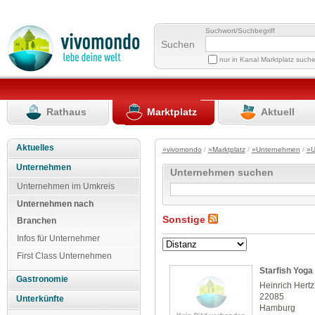
Suchwort/Suchbegriff
Suchen
nur in Kanal Marktplatz such
Rathaus
Marktplatz
Aktuell
Aktuelles
»vivomondo
/
»Marktplatz
/
»Unternehmen
/
»U
Unternehmen
Unternehmen suchen
Unternehmen im Umkreis
Unternehmen nach
Sonstige
Branchen
Infos für Unternehmer
First Class Unternehmen
Starfish Yoga
Gastronomie
Heinrich Hertz
22085
Unterkünfte
Hamburg