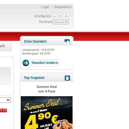
Login
Registrieren
Schriftgröße
Kontrast
Dein Standort
elt
Längengrad:
-118.0238
Breitengrad:
34.0767
Top Angebot
Summer Deal
von X-Pack
70.16