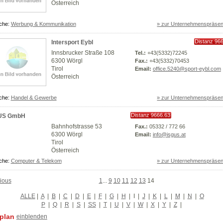
Österreich
che:
Werbung & Kommunikation
» zur Unternehmenspräsen
Distanz 96
Intersport Eybl
km
Innsbrucker Straße 108
Tel.:
+43(5332)72245
6300 Wörgl
Fax.:
+43(5332)70453
Tirol
Email:
office.5240@sport-eybl.com
Österreich
che:
Handel & Gewerbe
» zur Unternehmenspräsen
Distanz 9666.63
US GmbH
km
Bahnhofstrasse 53
Fax.:
05332 / 772 66
6300 Wörgl
Email:
info@isgus.at
Tirol
Österreich
che:
Computer & Telekom
» zur Unternehmenspräsen
ious
1
...
9
10
11
12
13
14
ALLE
|
A
|
B
|
C
|
D
|
E
|
F
|
G
|
H
|
I
|
J
|
K
|
L
|
M
|
N
|
O
P
|
Q
|
R
|
S
|
SS
|
T
|
U
|
V
|
W
|
X
|
Y
|
Z
|
plan
einblenden