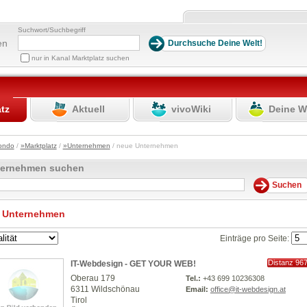
Suchwort/Suchbegriff
en
nur in Kanal Marktplatz suchen
atz
Aktuell
vivoWiki
Deine W
ondo
/
»Marktplatz
/
»Unternehmen
/ neue Unternehmen
ternehmen suchen
 Unternehmen
Einträge pro Seite:
Distanz 96
IT-Webdesign - GET YOUR WEB!
km
Oberau 179
Tel.:
+43 699 10236308
6311 Wildschönau
Email:
office@it-webdesign.at
Tirol