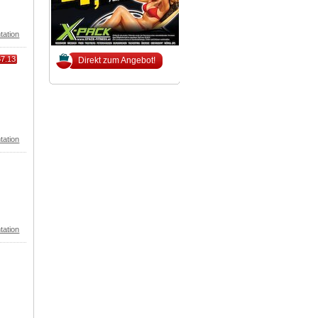
tation
67.13
Direkt zum Angebot!
tation
tation