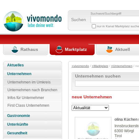
Suchwort/Suchbegriff
Suchen
nur in Kanal Marktplatz such
Rathaus
Marktplatz
Aktuell
Aktuelles
»vivomondo
/
»Marktplatz
/
»Unternehmen
/ n
Unternehmen
Unternehmen suchen
Unternehmen im Umkreis
Unternehmen nach Branchen
neue Unternehmen
Infos für Unternehmer
First Class Unternehmen
Gastronomie
olina Küchen
Unterkünfte
Innsbruckerst
6300 Wörgl
Gesundheit
Tirol