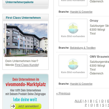
Österreich
Unternehmerpakete
Branche:
Handel & Gewerbe
First Class Unternehmen
Orsay
Salzburger St
6300 Wörgl
Tirol
Branche:
Bekleidung & Textilien
OMV Brauneis
Dein Unternehmen hier?
Salzburgerstr
Werde
First Class Kunde
!
6300 Wörgl
Tirol
Österreich
Branche:
Handel & Gewerbe
« Previous
ALLE
|
A
|
B
|
C
|
D
|
P
|
Q
|
R
|
S
|