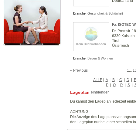
Deutschland
Branche:
Gesundheit & Schönheit
Fa. ISOTEC W
Dr. Premstr. 1
6330 Kufstein
Tirol
Österreich
Branche:
Bauen & Wohnen
« Previous
1
...
1
ALLE
|
A
|
B
|
C
|
D
|
P
|
Q
|
R
|
S
|
Lageplan
einblenden
Du kannst den Lageplan jederzeit einb
ACHTUNG:
Die Anzeige des Lageplans verlangsamt
den Lageplan nur bei einer schnellen I