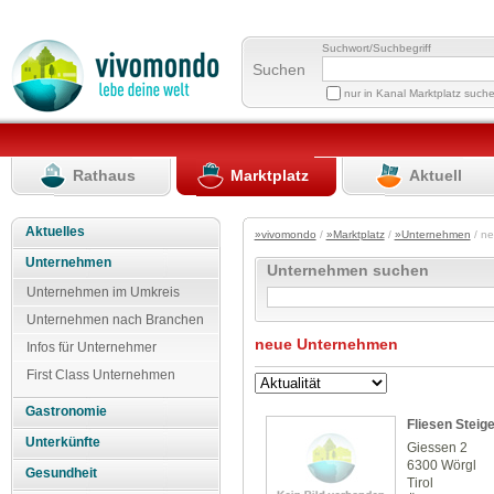
Suchwort/Suchbegriff
Suchen
nur in Kanal Marktplatz such
Rathaus
Marktplatz
Aktuell
Aktuelles
»vivomondo
/
»Marktplatz
/
»Unternehmen
/ n
Unternehmen
Unternehmen suchen
Unternehmen im Umkreis
Unternehmen nach Branchen
neue Unternehmen
Infos für Unternehmer
First Class Unternehmen
Gastronomie
Fliesen Steig
Unterkünfte
Giessen 2
6300 Wörgl
Gesundheit
Tirol