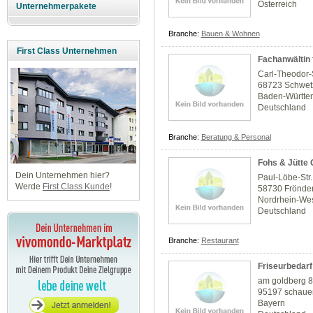
Österreich
Unternehmerpakete
Branche:
Bauen & Wohnen
First Class Unternehmen
Fachanwältin 
Carl-Theodor-
68723 Schwet
Baden-Württe
Deutschland
Branche:
Beratung & Personal
Fohs & Jütte
Dein Unternehmen hier?
Paul-Löbe-Str.
Werde
First Class Kunde
!
58730 Frönde
Nordrhein-Wes
Deutschland
Branche:
Restaurant
Friseurbedarf
am goldberg 
95197 schaue
Bayern