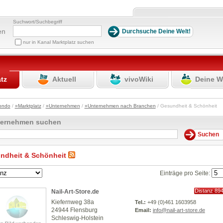
Suchwort/Suchbegriff
en
nur in Kanal Marktplatz suchen
atz
Aktuell
vivoWiki
Deine W
ondo
/
»Marktplatz
/
»Unternehmen
/
»Unternehmen nach Branchen
/ Gesundheit & Schönheit
ternehmen suchen
ndheit & Schönheit
Einträge pro Seite:
Distanz 89
Nail-Art-Store.de
km
Kiefernweg 38a
Tel.:
+49 (0)461 1603958
24944 Flensburg
Email:
info@nail-art-store.de
Schleswig-Holstein