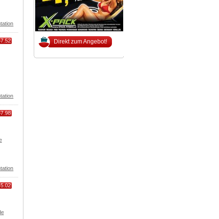
tation
57.52
Direkt zum Angebot!
tation
37.98
e
tation
45.02
de