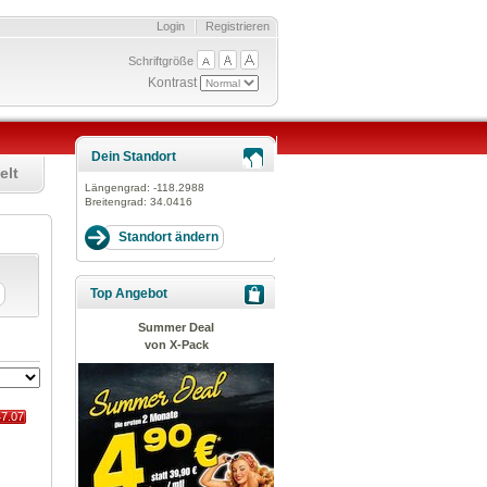
Login
Registrieren
Schriftgröße
Kontrast
Dein Standort
elt
Längengrad:
-118.2988
Breitengrad:
34.0416
Top Angebot
Summer Deal
von X-Pack
47.07