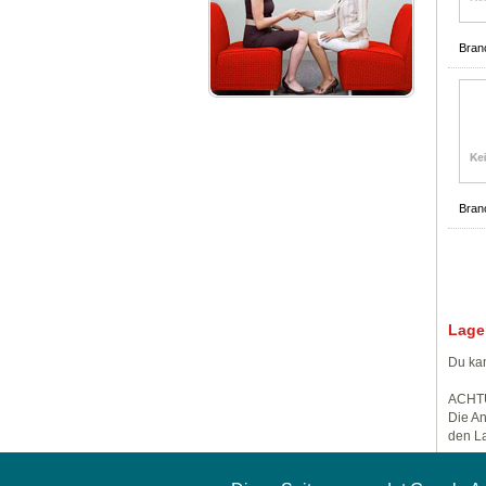
Bran
Bran
Lage
Du kan
ACHT
Die An
den La