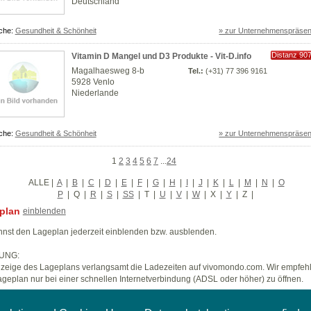
Deutschland
che:
Gesundheit & Schönheit
» zur Unternehmenspräsen
Distanz 90
Vitamin D Mangel und D3 Produkte - Vit-D.info
km
Magalhaesweg 8-b
Tel.:
(+31) 77 396 9161
5928 Venlo
Niederlande
che:
Gesundheit & Schönheit
» zur Unternehmenspräsen
1
2
3
4
5
6
7
...
24
ALLE
|
A
|
B
|
C
|
D
|
E
|
F
|
G
|
H
|
I
|
J
|
K
|
L
|
M
|
N
|
O
P
|
Q
|
R
|
S
|
SS
|
T
|
U
|
V
|
W
|
X
|
Y
|
Z
|
plan
einblenden
nst den Lageplan jederzeit einblenden bzw. ausblenden.
UNG:
zeige des Lageplans verlangsamt die Ladezeiten auf vivomondo.com. Wir empfeh
geplan nur bei einer schnellen Internetverbindung (ADSL oder höher) zu öffnen.