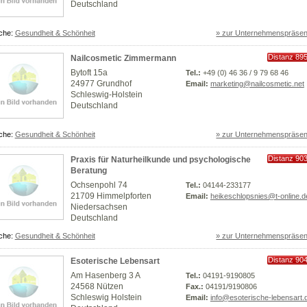
Deutschland
che:
Gesundheit & Schönheit
» zur Unternehmenspräsen
Distanz 89
Nailcosmetic Zimmermann
km
Bytoft 15a
Tel.:
+49 (0) 46 36 / 9 79 68 46
24977 Grundhof
Email:
marketing@nailcosmetic.net
Schleswig-Holstein
Deutschland
che:
Gesundheit & Schönheit
» zur Unternehmenspräsen
Distanz 90
Praxis für Naturheilkunde und psychologische
km
Beratung
Ochsenpohl 74
Tel.:
04144-233177
21709 Himmelpforten
Email:
heikeschlopsnies@t-online.d
Niedersachsen
Deutschland
che:
Gesundheit & Schönheit
» zur Unternehmenspräsen
Distanz 90
Esoterische Lebensart
km
Am Hasenberg 3 A
Tel.:
04191-9190805
24568 Nützen
Fax.:
04191/9190806
Schleswig Holstein
Email:
info@esoterische-lebensart.