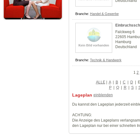
Deutschland
Branche:
Handel & Gewerbe
Einbruchssch
Falckweg 6
22605 Hambu
Hamburg
Deutschland
Branche:
Technik & Handwerk
1
2
ALLE
|
A
|
B
|
C
|
D
|
P
|
Q
|
R
|
S
|
Lageplan
einblenden
Du kannst den Lageplan jederzeit einb
ACHTUNG:
Die Anzeige des Lageplans verlangsamt
den Lageplan nur bei einer schnellen I