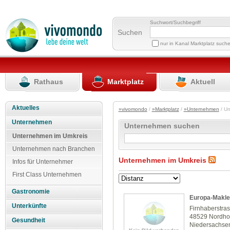
Suchwort/Suchbegriff
Suchen
nur in Kanal Marktplatz such
Rathaus
Marktplatz
Aktuell
Aktuelles
»vivomondo
/
»Marktplatz
/
»Unternehmen
/ U
Unternehmen
Unternehmen suchen
Unternehmen im Umkreis
Unternehmen nach Branchen
Unternehmen im Umkreis
Infos für Unternehmer
First Class Unternehmen
Gastronomie
Europa-Makle
Unterkünfte
Firnhaberstra
48529 Nordho
Gesundheit
Niedersachse