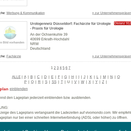
che:
Werbung & Kommunikation
» zur Unternehmenspräsen
Distanz 91
Urologennetz Düsseldorf: Fachärzte für Urologie
km
- Praxis für Urologie
An der Ochsenkuhle 39
40699 Erkrath-Hochdahl
NRW
Deutschland
che:
Fachärzte
» zur Unternehmenspräsen
1
2
3
4
5
6
7
ALLE
|
A
|
B
|
C
|
D
|
E
|
F
|
G
|
H
|
I
|
J
|
K
|
L
|
M
|
N
|
O
P
|
Q
|
R
|
S
|
SS
|
T
|
U
|
V
|
W
|
X
|
Y
|
Z
|
plan
einblenden
nst den Lageplan jederzeit einblenden bzw. ausblenden.
UNG:
zeige des Lageplans verlangsamt die Ladezeiten auf vivomondo.com. Wir empfeh
geplan nur bei einer schnellen Internetverbindung (ADSL oder höher) zu öffnen.