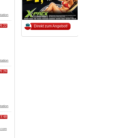
tation
05.22
Direkt zum Angebot!
tation
05.26
tation
23.48
n.com