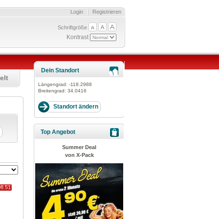
Login
Registrieren
Schriftgröße
Kontrast
Dein Standort
elt
Längengrad:
-118.2988
Breitengrad:
34.0416
Top Angebot
Summer Deal
von X-Pack
08.51