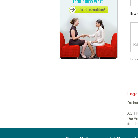
Bran
Bran
Lage
Du kan
ACHT
Die An
den La