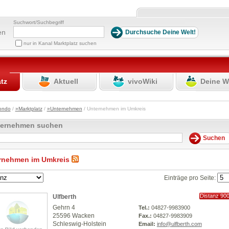
Suchwort/Suchbegriff
en
nur in Kanal Marktplatz suchen
atz
Aktuell
vivoWiki
Deine W
ondo
/
»Marktplatz
/
»Unternehmen
/ Unternehmen im Umkreis
ternehmen suchen
rnehmen im Umkreis
Einträge pro Seite:
Distanz 90
Ulfberth
km
Gehrn 4
Tel.:
04827-9983900
25596 Wacken
Fax.:
04827-9983909
Schleswig-Holstein
Email:
info@ulfberth.com