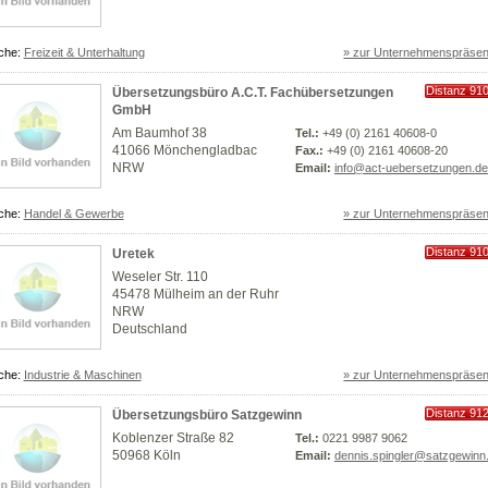
che:
Freizeit & Unterhaltung
» zur Unternehmenspräsen
Distanz 91
Übersetzungsbüro A.C.T. Fachübersetzungen
km
GmbH
Am Baumhof 38
Tel.:
+49 (0) 2161 40608-0
41066 Mönchengladbac
Fax.:
+49 (0) 2161 40608-20
NRW
Email:
info@act-uebersetzungen.de
che:
Handel & Gewerbe
» zur Unternehmenspräsen
Distanz 91
Uretek
km
Weseler Str. 110
45478 Mülheim an der Ruhr
NRW
Deutschland
che:
Industrie & Maschinen
» zur Unternehmenspräsen
Distanz 91
Übersetzungsbüro Satzgewinn
km
Koblenzer Straße 82
Tel.:
0221 9987 9062
50968 Köln
Email:
dennis.spingler@satzgewin