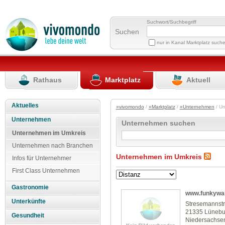
Suchwort/Suchbegriff
Suchen
nur in Kanal Marktplatz such
Rathaus
Marktplatz
Aktuell
Aktuelles
»vivomondo
/
»Marktplatz
/
»Unternehmen
/ U
Unternehmen
Unternehmen suchen
Unternehmen im Umkreis
Unternehmen nach Branchen
Unternehmen im Umkreis
Infos für Unternehmer
First Class Unternehmen
Gastronomie
www.funkywal
Unterkünfte
Stresemannst
21335 Lünebu
Gesundheit
Niedersachse