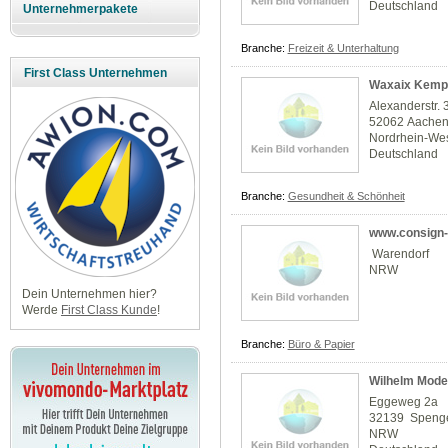
Deutschland
Unternehmerpakete
Branche:
Freizeit & Unterhaltung
First Class Unternehmen
Waxaix Kemp
Alexanderstr. 
52062 Aache
Nordrhein-Wes
Deutschland
Branche:
Gesundheit & Schönheit
www.consign-p
Warendorf
NRW
Dein Unternehmen hier?
Werde
First Class Kunde
!
Branche:
Büro & Papier
Wilhelm Mod
Eggeweg 2a
32139 Speng
NRW