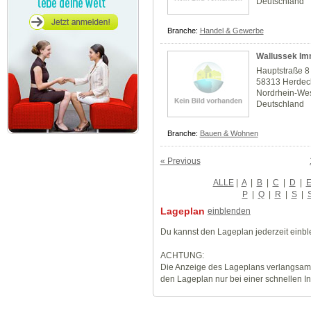
Deutschland
Branche:
Handel & Gewerbe
Wallussek Im
Hauptstraße 8
58313 Herdec
Nordrhein-Wes
Deutschland
Branche:
Bauen & Wohnen
« Previous
ALLE
|
A
|
B
|
C
|
D
|
P
|
Q
|
R
|
S
|
Lageplan
einblenden
Du kannst den Lageplan jederzeit einb
ACHTUNG:
Die Anzeige des Lageplans verlangsamt
den Lageplan nur bei einer schnellen I