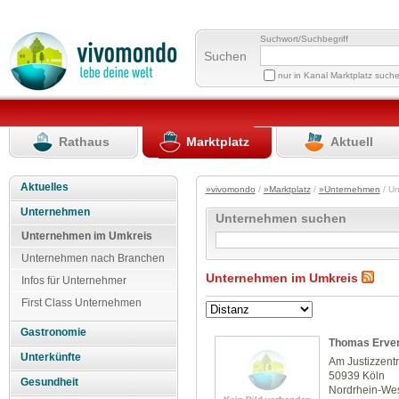
Suchwort/Suchbegriff
Suchen
nur in Kanal Marktplatz such
Rathaus
Marktplatz
Aktuell
Aktuelles
»vivomondo
/
»Marktplatz
/
»Unternehmen
/ U
Unternehmen
Unternehmen suchen
Unternehmen im Umkreis
Unternehmen nach Branchen
Unternehmen im Umkreis
Infos für Unternehmer
First Class Unternehmen
Gastronomie
Thomas Erven
Unterkünfte
Am Justizzent
50939 Köln
Gesundheit
Nordrhein-Wes