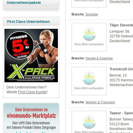
Deutschland
Unternehmerpakete
Branche:
Sonstige
First Class Unternehmen
Tilger Dienst
Lemgoer Str.
32756 Detmol
Deutschland
Branche:
Handel & Gewerbe
Transkraft U
Bernstr. 13
30175 Hanno
Niedersachse
Dein Unternehmen hier?
Werde
First Class Kunde
!
Branche:
Verkehr & Transport
Tapear - Span
Bonner Talwe
53113 Bonn
Nordrhein-Wes