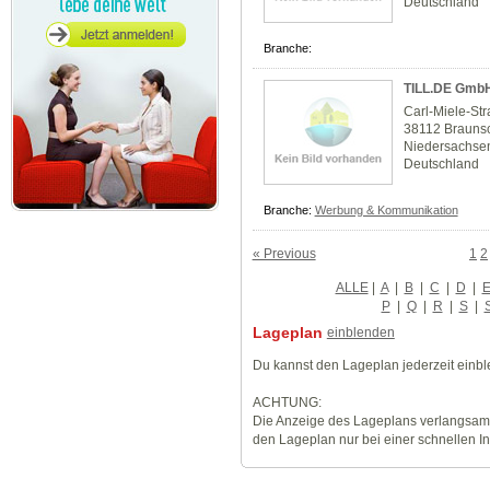
Deutschland
Branche:
TILL.DE Gmb
Carl-Miele-St
38112 Brauns
Niedersachse
Deutschland
Branche:
Werbung & Kommunikation
« Previous
1
2
ALLE
|
A
|
B
|
C
|
D
|
P
|
Q
|
R
|
S
|
Lageplan
einblenden
Du kannst den Lageplan jederzeit einb
ACHTUNG:
Die Anzeige des Lageplans verlangsamt
den Lageplan nur bei einer schnellen I