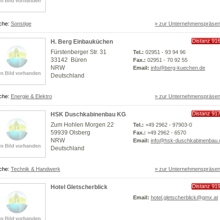
che:
Sonstige
» zur Unternehmenspräsen
Distanz 91
H. Berg Einbauküchen
km
Fürstenberger Str. 31
Tel.:
02951 - 93 94 96
33142 Büren
Fax.:
02951 - 70 92 55
NRW
Email:
info@berg-kuechen.de
Deutschland
che:
Energie & Elektro
» zur Unternehmenspräsen
Distanz 91
HSK Duschkabinenbau KG
km
Zum Hohlen Morgen 22
Tel.:
+49 2962 - 97903-0
59939 Olsberg
Fax.:
+49 2962 - 6570
NRW
Email:
info@hsk-duschkabinenbau.
Deutschland
che:
Technik & Handwerk
» zur Unternehmenspräsen
Distanz 91
Hotel Gletscherblick
km
Email:
hotel.gletscherblick@gmx.at