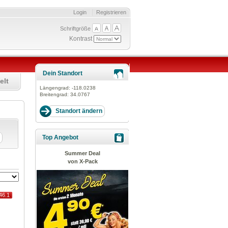
Login
Registrieren
Schriftgröße
Kontrast
Dein Standort
elt
Längengrad:
-118.0238
Breitengrad:
34.0767
Top Angebot
Summer Deal
von X-Pack
46.1