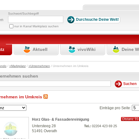
Suchwort/Suchbegriff
en
nur in Kanal Marktplatz suchen
atz
Aktuell
vivoWiki
Deine W
ondo
/
»Marktplatz
/
»Unternehmen
/ Unternehmen im Umkreis
ternehmen suchen
rnehmen im Umkreis
Einträge pro Seite:
Distanz 91
Horz Glas- & Fassadenreinigung
km
Untersteeg 28
Tel.:
02204 423 69 25
51491 Overath