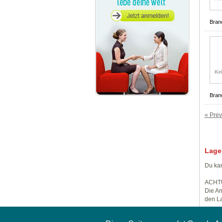
Bran
Bran
« Prev
Lage
Du kan
ACHT
Die An
den La