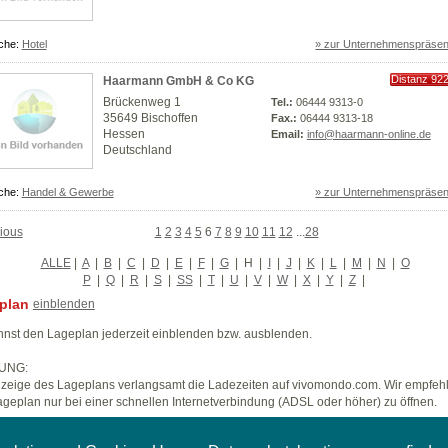
che:
Hotel
» zur Unternehmenspräsen
Distanz 92
Haarmann GmbH & Co KG
km
Brückenweg 1
Tel.:
06444 9313-0
35649 Bischoffen
Fax.:
06444 9313-18
Hessen
Email:
info@haarmann-online.de
Deutschland
che:
Handel & Gewerbe
» zur Unternehmenspräsen
ious
1
2
3
4
5
6
7
8
9
10
11
12
...
28
ALLE
|
A
|
B
|
C
|
D
|
E
|
F
|
G
|
H
|
I
|
J
|
K
|
L
|
M
|
N
|
O
P
|
Q
|
R
|
S
|
SS
|
T
|
U
|
V
|
W
|
X
|
Y
|
Z
|
plan
einblenden
nst den Lageplan jederzeit einblenden bzw. ausblenden.
UNG:
zeige des Lageplans verlangsamt die Ladezeiten auf vivomondo.com. Wir empfeh
geplan nur bei einer schnellen Internetverbindung (ADSL oder höher) zu öffnen.