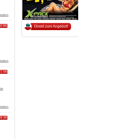
tation
60.86
Direkt zum Angebot!
tation
71.58
de
tation
99.39