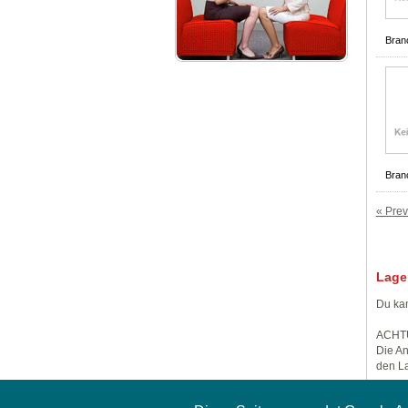
Bran
Bran
« Prev
Lage
Du kan
ACHT
Die An
den La