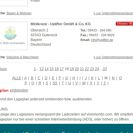
Polen
che:
Bauen & Wohnen
» zur Unternehmenspräsen
Distanz 95
Minikrane - Uplifter GmbH & Co. KG
km
Oberaich 2
Tel.:
09433 - 204 990
92543 Guteneck
Fax.:
09433 - 204 9929
Bayern
Email:
info@uplifter.de
Deutschland
che:
Industrie & Maschinen
» zur Unternehmenspräsen
ious
1
...
13
14
15
16
17
18
19
20
21
22
23
24
...
33
ALLE
|
A
|
B
|
C
|
D
|
E
|
F
|
G
|
H
|
I
|
J
|
K
|
L
|
M
|
N
|
O
P
|
Q
|
R
|
S
|
SS
|
T
|
U
|
V
|
W
|
X
|
Y
|
Z
|
plan
einblenden
nst den Lageplan jederzeit einblenden bzw. ausblenden.
UNG:
zeige des Lageplans verlangsamt die Ladezeiten auf vivomondo.com. Wir empfeh
geplan nur bei einer schnellen Internetverbindung (ADSL oder höher) zu öffnen.