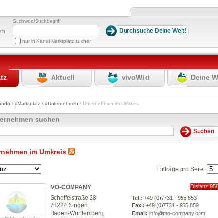
Suchwort/Suchbegriff
en
nur in Kanal Marktplatz suchen
atz
Aktuell
vivoWiki
Deine W
ondo
/
»Marktplatz
/
»Unternehmen
/ Unternehmen im Umkreis
ternehmen suchen
rnehmen im Umkreis
Einträge pro Seite:
Distanz 95
MO-COMPANY
km
Scheffelstraße 28
Tel.:
+49 (0)7731 - 955 853
78224 Singen
Fax.:
+49 (0)7731 - 955 859
Baden-Württemberg
Email:
info@mo-company.com