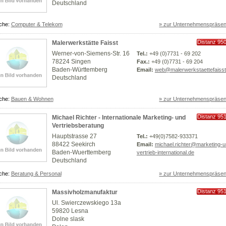
Deutschland
che:
Computer & Telekom
» zur Unternehmenspräsen
Distanz 95
Malerwerkstätte Faisst
km
Werner-von-Siemens-Str. 16
Tel.:
+49 (0)7731 - 69 202
78224 Singen
Fax.:
+49 (0)7731 - 69 204
Baden-Württemberg
Email:
web@malerwerkstaettefaisst
Deutschland
che:
Bauen & Wohnen
» zur Unternehmenspräsen
Distanz 95
Michael Richter - Internationale Marketing- und
km
Vertriebsberatung
Hauptstrasse 27
Tel.:
+49(0)7582-933371
88422 Seekirch
Email:
michael.richter@marketing-u
Baden-Wuerttemberg
vertrieb-international.de
Deutschland
che:
Beratung & Personal
» zur Unternehmenspräsen
Distanz 95
Massivholzmanufaktur
km
Ul. Swierczewskiego 13a
59820 Lesna
Dolne slask