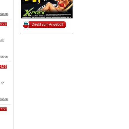
tation
06.77
Direkt zum Angebot!
.de
tation
14.39
nd-
tation
17.55