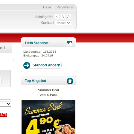
Login
Registrieren
Schriftgröße
Kontrast
Dein Standort
elt
Längengrad:
-118.2988
Breitengrad:
34.0416
Top Angebot
Summer Deal
von X-Pack
03.76