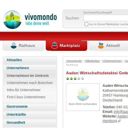
Suchwort/Suchbegriff
Suchen
nur in Kanal Marktplatz such
Rathaus
Marktplatz
Aktuell
Aktuelles
»vivomondo
/
»Marktplatz
/
»Unternehmen
/
»U
Hamburg
Unternehmen
Aaden Wirtschaftsdetektei Gm
Unternehmen im Umkreis
Unternehmen nach Branchen
Aaden Wirtsch
Infos für Unternehmer
Katharinenstraß
20457 Hamburg
First Class Unternehmen
Deutschland
Gastronomie
Telefon:
040 42
Email:
info@aad
Unterkünfte
Website:
Aaden 
Hamburg
Gesundheit