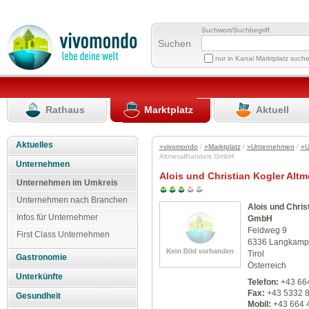
Suchwort/Suchbegriff
Suchen
nur in Kanal Marktplatz such
Rathaus
Marktplatz
Aktuell
Aktuelles
»vivomondo
/
»Marktplatz
/
»Unternehmen
/
»U
Altmetallhandels GmbH
Unternehmen
Alois und Christian Kogler Alt
Unternehmen im Umkreis
Unternehmen nach Branchen
Alois und Chris
Infos für Unternehmer
GmbH
Feldweg 9
First Class Unternehmen
6336 Langkamp
Tirol
Gastronomie
Österreich
Unterkünfte
Telefon:
+43 66
Fax:
+43 5332 
Gesundheit
Mobil:
+43 664 