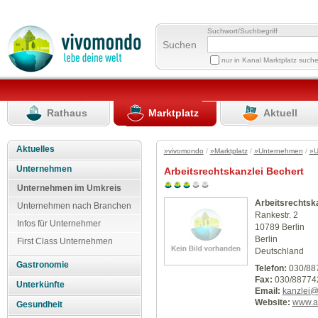
Suchwort/Suchbegriff
Suchen
nur in Kanal Marktplatz such
Rathaus
Marktplatz
Aktuell
Aktuelles
»vivomondo
/
»Marktplatz
/
»Unternehmen
/
»U
Unternehmen
Arbeitsrechtskanzlei Bechert
Unternehmen im Umkreis
Arbeitsrechtsk
Unternehmen nach Branchen
Rankestr. 2
Infos für Unternehmer
10789 Berlin
Berlin
First Class Unternehmen
Deutschland
Gastronomie
Telefon:
030/88
Fax:
030/88774
Unterkünfte
Email:
kanzlei@a
Website:
www.ar
Gesundheit