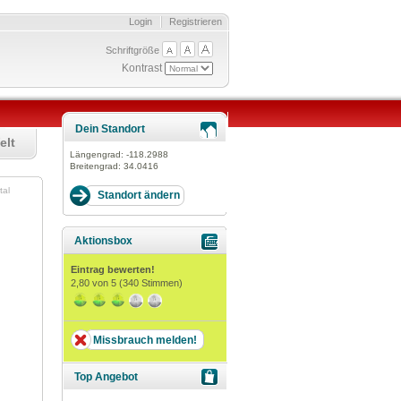
Login
Registrieren
Schriftgröße
Kontrast
Dein Standort
elt
Längengrad:
-118.2988
Breitengrad:
34.0416
tal
Aktionsbox
Eintrag bewerten!
2,80
von 5 (
340
Stimmen)
Missbrauch melden!
Top Angebot