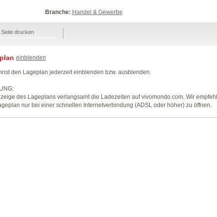
Branche:
Handel & Gewerbe
Seite drucken
plan
einblenden
nst den Lageplan jederzeit einblenden bzw. ausblenden.
UNG:
zeige des Lageplans verlangsamt die Ladezeiten auf vivomondo.com. Wir empfeh
geplan nur bei einer schnellen Internetverbindung (ADSL oder höher) zu öffnen.