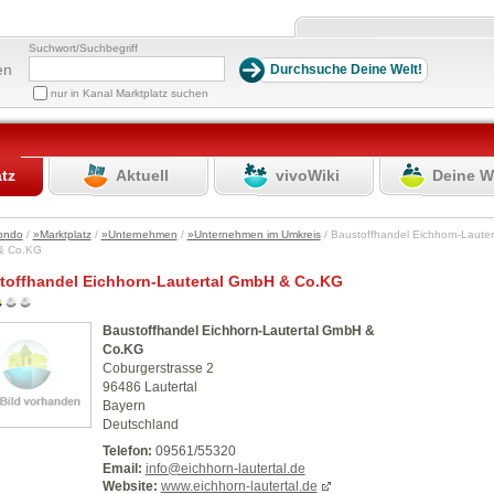
Suchwort/Suchbegriff
en
nur in Kanal Marktplatz suchen
atz
Aktuell
vivoWiki
Deine W
ondo
/
»Marktplatz
/
»Unternehmen
/
»Unternehmen im Umkreis
/ Baustoffhandel Eichhorn-Lauter
& Co.KG
toffhandel Eichhorn-Lautertal GmbH & Co.KG
Baustoffhandel Eichhorn-Lautertal GmbH &
Co.KG
Coburgerstrasse 2
96486 Lautertal
Bayern
Deutschland
Telefon:
09561/55320
Email:
info@eichhorn-lautertal.de
Website:
www.eichhorn-lautertal.de