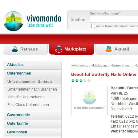
Suchwort/Suchbegriff
Suchen
nur in Kanal Marktplatz such
Rathaus
Marktplatz
Aktuell
Aktuelles
»vivomondo
/
»Marktplatz
/
»Unternehmen
/
»U
Unternehmen
Beautiful Butterfly Nails Onlin
Unternehmen im Umkreis
Beautiful Butte
Unternehmen nach Branchen
Parkstr. 25
Infos für Unternehmer
42697 Solingen
Nordrhein-Westf
First Class Unternehmen
Deutschland
Gastronomie
Telefon:
0212 6
Fax:
0212 642 6
Unterkünfte
Email:
service@b
Website:
http://
Gesundheit