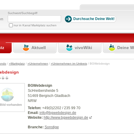
Suchwort/Suchbegriff
en
nur in Kanal Marktplatz suchen
atz
Aktuell
vivoWiki
Deine W
ondo
/
»Marktplatz
/
»Unternehmen
/
»Unternehmen im Umkreis
/ BGWebdesign
ebdesign
BGWebdesign
ScHreibersheide 5
51469 Bergisch Gladbach
NRW
Telefon:
+49(0)2202 / 235 99 70
Email:
info@bgwebdesign.de
Website:
http://www.bgwebdesign.de
Branche:
Sonstige