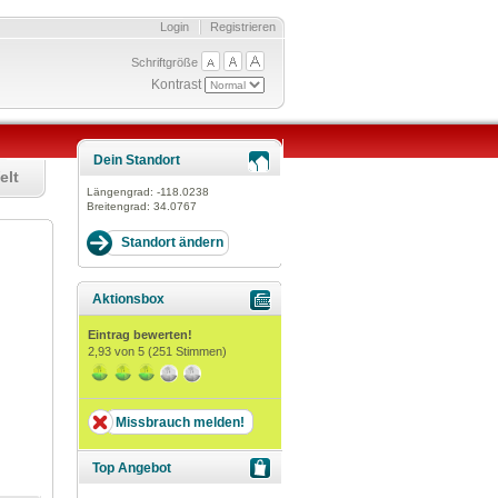
Login
Registrieren
Schriftgröße
Kontrast
Dein Standort
elt
Längengrad:
-118.0238
Breitengrad:
34.0767
Aktionsbox
Eintrag bewerten!
2,93
von 5 (
251
Stimmen)
Missbrauch melden!
Top Angebot