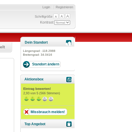
Login
Registrieren
Schriftgröße
Kontrast
Dein Standort
elt
Längengrad:
-118.2988
Breitengrad:
34.0416
H
Aktionsbox
Eintrag bewerten!
2,93
von 5 (
566
Stimmen)
Missbrauch melden!
Top Angebot