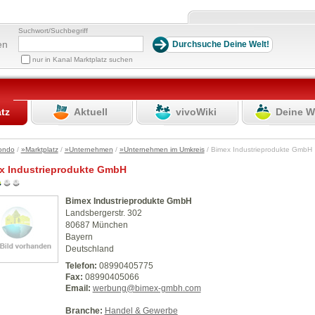
Suchwort/Suchbegriff
en
nur in Kanal Marktplatz suchen
atz
Aktuell
vivoWiki
Deine W
ondo
/
»Marktplatz
/
»Unternehmen
/
»Unternehmen im Umkreis
/ Bimex Industrieprodukte Gmb
x Industrieprodukte GmbH
Bimex Industrieprodukte GmbH
Landsbergerstr. 302
80687 München
Bayern
Deutschland
Telefon:
08990405775
Fax:
08990405066
Email:
werbung@bimex-gmbh.com
Branche:
Handel & Gewerbe