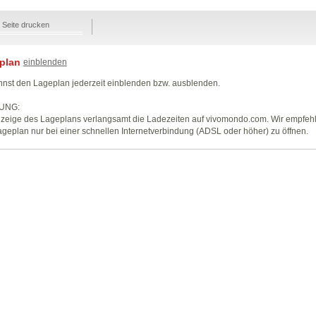
Seite drucken
plan
einblenden
nst den Lageplan jederzeit einblenden bzw. ausblenden.
UNG:
zeige des Lageplans verlangsamt die Ladezeiten auf vivomondo.com. Wir empfeh
geplan nur bei einer schnellen Internetverbindung (ADSL oder höher) zu öffnen.