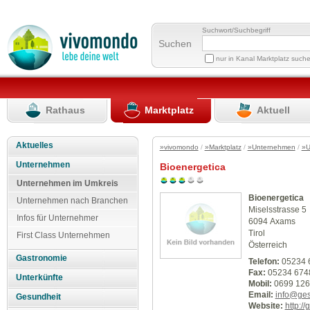
Suchwort/Suchbegriff
Suchen
nur in Kanal Marktplatz such
Rathaus
Marktplatz
Aktuell
Aktuelles
»vivomondo
/
»Marktplatz
/
»Unternehmen
/
»U
Unternehmen
Bioenergetica
Unternehmen im Umkreis
Bioenergetica
Unternehmen nach Branchen
Miselsstrasse 5
Infos für Unternehmer
6094 Axams
Tirol
First Class Unternehmen
Österreich
Gastronomie
Telefon:
05234 
Fax:
05234 674
Unterkünfte
Mobil:
0699 126
Email:
info@ges
Gesundheit
Website:
http:/